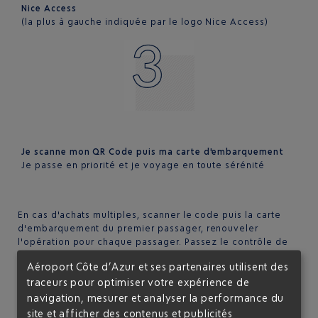
Nice Access
(la plus à gauche indiquée par le logo Nice Access)
Je scanne mon QR Code puis ma carte d'embarquement
Je passe en priorité et je voyage en toute sérénité
En cas d'achats multiples, scanner le code puis la carte
d'embarquement du premier passager, renouveler
l'opération pour chaque passager. Passez le contrôle de
sûreté dans une file privilégiée. Vous accédez plus
Aéroport Côte d’Azur et ses partenaires utilisent des
rapidement en
salle d’embarquement
.
traceurs pour optimiser votre expérience de
OÙ EST POSITIONNÉE LA BORNE NICE ACCESS ?
navigation, mesurer et analyser la performance du
site et afficher des contenus et publicités