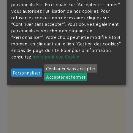
En zone
départ au terminal 2
, sur la gauche à l'entrée du
personnalisées. En cliquant sur “Accepter et fermer”
contrôle de sûreté. Veuillez empruntez la file prioritaire
vous autorisez l’utilisation de nos cookies. Pour
signalée pour les membres du
Club Airport Premier
.
refuser les cookies non nécessaires cliquez sur
L'accès au
Nice Access
est gratuit pour les enfants
“Continuer sans accepter”. Vous pouvez également
accompagnés de moins de 3 ans ; prendre l'enfant dans
les bras au passage du
coupe-file
.
personnaliser vos choix en cliquant sur
“Personnaliser”. Votre choix peut être modifié à tout
moment en cliquant sur le lien “Gestion des cookies”
en bas de page du site.
Pour plus d’information
consultez
notre politique Cookie
.
Continuer sans accepter
Personnaliser
Accepter et fermer