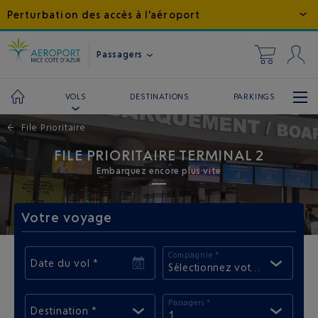
Perturbation des accès à l'aéroport
Passagers
DESTINATIONS
PARKINGS
VOLS
←
File Prioritaire
FILE PRIORITAIRE TERMINAL 2
Embarquez encore plus vite
Votre voyage
Compagnie *
Date du vol *
Sélectionnez votre compagni
Passagers *
Destination *
1