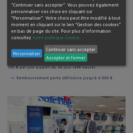
“Continuer sans accepter”. Vous pouvez également
Protection Premium :
personnaliser vos choix en cliquant sur
Emballage du bagage avec un film de protection 100
“Personnaliser”. Votre choix peut être modifié à tout
% recyclable
moment en cliquant sur le lien “Gestion des cookies”
en bas de page du site.
Pour plus d’information
Assistance service client 24H/24, 7J/7
consultez
notre politique Cookie
.
Indemnisation en cas de dommages pendant le
Continuer sans accepter
voyage en avion : jusqu'à 1 000 €
Personnaliser
Accepter et fermer
Remboursement pour livraison tardive du bagage :
100 € par jour à partir du 3è jour (49è heure)
Remboursement perte définitive jusqu'à 4 000 €