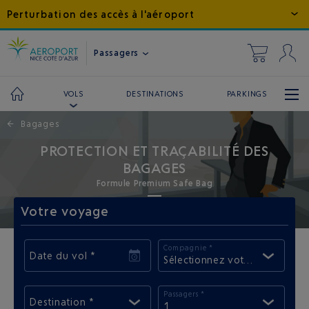
Perturbation des accès à l'aéroport
Passagers
DESTINATIONS
PARKINGS
VOLS
←
Bagages
PROTECTION ET TRAÇABILITÉ DES
BAGAGES
Formule Premium Safe Bag
Votre voyage
Compagnie *
Date du vol *
Sélectionnez votre compagni
Passagers *
Destination *
1