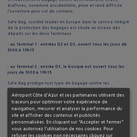
éraflures, ouverture accidentelle, pluie et rend difficile
l’ouverture pour vol de contenu.
Safe Bag, société leader en Europe dans le service intégré
de la protection des bagages est située au niveau des
départs sur les deux Terminaux.
-
au Terminal 1 : entrées D2 et D3, ouvert tous les jours de
5h30 à 19h15
-
au Terminal 2 : entrée D3, le kiosque est ouvert tous les
jours de 5h30 à 19h15
Safe Bag protège tout type de bagage contre les
dégradations, la pluie et les ouvertures accidentelles avec
Aéroport Côte d’Azur et ses partenaires utilisent des
un film plastique ultra résistant.
traceurs pour optimiser votre expérience de
Safe Bag retrace également vos bagages grâce à un code
navigation, mesurer et analyser la performance du
de suivi unique associé à la valise, le bagcode permet de
site et afficher des contenus et publicités
suivre le bagage même si l’étiquette de la compagnie
personnalisées. En cliquant sur “Accepter et fermer”
aérienne est perdue.
vous autorisez l’utilisation de nos cookies. Pour
Tarif : 18 € par bagage
refuser les cookies non nécessaires cliquez sur