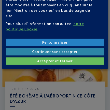
être modifié à tout moment en cliquant sur le
lien “Gestion des cookies” en bas de page du
site.
Pour plus d’information consultez
notre
politique Cookie
.
Personnaliser
Continuer sans accepter
Accepter et fermer
Publié
le
13-07-26
ÉTÉ BOHÊME À L'AÉROPORT NICE CÔTE
D'AZUR