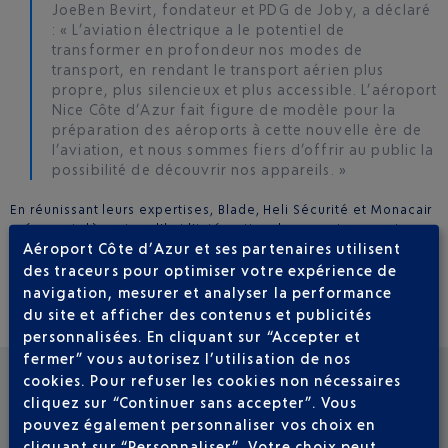
JoeBen Bevirt, fondateur et PDG de Joby, a déclaré
: « L’aviation électrique a le potentiel de
transformer en profondeur nos modes de
transport, en rendant le transport aérien plus
propre, plus silencieux et plus accessible. L’aéroport
Nice Côte d’Azur fait figure de modèle pour la
préparation des aéroports à cette nouvelle ère de
l’aviation, et nous sommes fiers d’offrir au public la
possibilité de découvrir nos appareils. »
En réunissant leurs expertises, Blade, Heli Sécurité et Monacair
préparent dès aujourd'hui l'intégration des premiers services
Aéroport Côte d’Azur et ses partenaires utilisent
eVTOL
commerciaux sur la Côte d'Azur, en s'appuyant sur un
réseau existant, une expérience opérationnelle éprouvée et
des traceurs pour optimiser votre expérience de
une vision commune d'une
aviation plus durable
.
navigation, mesurer et analyser la performance
du site et afficher des contenus et publicités
personnalisées. En cliquant sur “Accepter et
fermer” vous autorisez l’utilisation de nos
cookies. Pour refuser les cookies non nécessaires
VOIR LES AUTRES ACTUALITÉS
cliquez sur “Continuer sans accepter”. Vous
pouvez également personnaliser vos choix en
cliquant sur “Personnaliser”. Votre choix peut