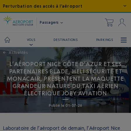
Perturbation des accès à l'aéroport
Passagers
DESTINATIONS
PARKINGS
VOLS
←
Actualités
L’AÉROPORT NICE CÔTE D’AZUR ET SES
PARTENAIRES BLADE, HELI SÉCURITÉ ET
MONACAIR, PRÉSENTENT LA MAQUETTE
GRANDEUR NATURE DU TAXI AÉRIEN
ÉLECTRIQUE JOBY AVIATION
Publié
le
01-07-26
Laboratoire de l’aéroport de demain, l’Aéroport Nice