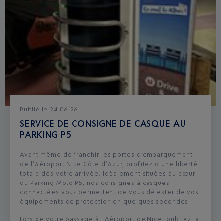
Publié
le
24-06-26
SERVICE DE CONSIGNE DE CASQUE AU
PARKING P5
Avant même de franchir les portes d’embarquement
de l’Aéroport Nice Côte d’Azur, profitez d'une liberté
totale dès votre arrivée. Idéalement situées au cœur
du Parking Moto P5, nos consignes à casques
connectées vous permettent de vous délester de vos
équipements de protection en quelques secondes.
Lors de votre passage à l'Aéroport de Nice, oubliez la