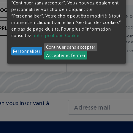
“Continuer sans accepter”. Vous pouvez également
personnaliser vos choix en cliquant sur
OOGLE
“Personnaliser”. Votre choix peut être modifié à tout
POURQUOI CRÉER UN 
moment en cliquant sur le lien “Gestion des cookies”
Retrouvez et mod
PPLE
en bas de page du site.
Pour plus d’information
consultez
notre politique Cookie
.
Cumulez des points
bénéficiez d'avantages
Continuer sans accepter
Enregistrez vos vo
Personnaliser
Accepter et fermer
n vous inscrivant à
Adresse mail