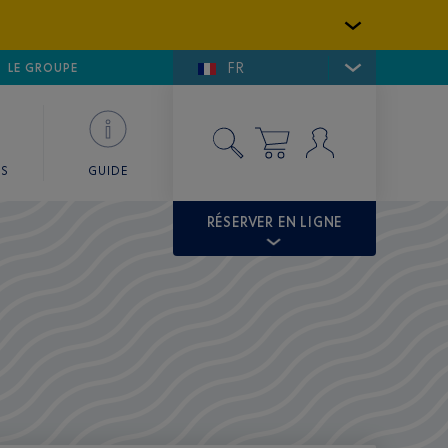
FR
LFE DE SAINT-TROPEZ
LE GROUPE
SKY VALET
ES
GUIDE
RÉSERVER EN LIGNE