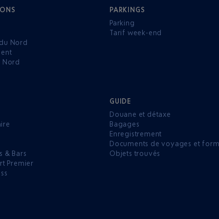
IONS
PARKINGS
Parking
Tarif week-end
du Nord
ent
u Nord
GUIDE
Douane et détaxe
aire
Bagages
Enregistrement
P
Documents de voyages et forma
s & Bars
Objets trouvés
rt Premier
ess