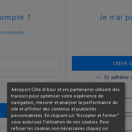
compte ?
Je n'ai 
us connecter
CRÉER 
Et adhérer 
Aéroport Côte d’Azur et ses partenaires utilisent des
traceurs pour optimiser votre expérience de
Mot de passe oublié
navigation, mesurer et analyser la performance du
site et afficher des contenus et publicités
personnalisées. En cliquant sur “Accepter et fermer”
vous autorisez l’utilisation de nos cookies. Pour
refuser les cookies non nécessaires cliquez sur