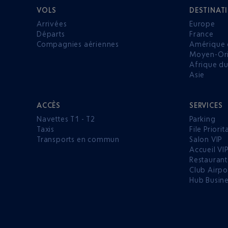
VOLS
DESTINAT
Arrivées
Europe
Départs
France
Compagnies aériennes
Amérique 
Moyen-Ori
Afrique d
Asie
ACCÈS
SERVICES
Navettes T1 - T2
Parking
Taxis
File Priorit
Transports en commun
Salon VIP
Accueil VI
Restaurant
Club Airpo
Hub Busin