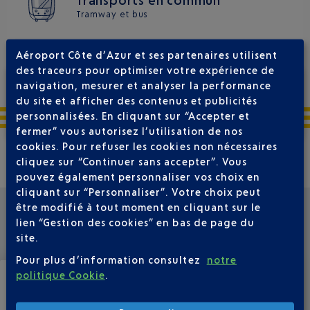
Tramway et bus
Aéroport Côte d’Azur et ses partenaires utilisent
des traceurs pour optimiser votre expérience de
navigation, mesurer et analyser la performance
DEVENEZ UN PASSAGER PRIVILÉGIÉ
du site et afficher des contenus et publicités
Gratuit, inscription en 2 minutes
personnalisées. En cliquant sur “Accepter et
fermer” vous autorisez l’utilisation de nos
DÉCOUVREZ LE CLUB AIRPORT PREMIER
cookies. Pour refuser les cookies non nécessaires
cliquez sur “Continuer sans accepter”. Vous
pouvez également personnaliser vos choix en
cliquant sur “Personnaliser”. Votre choix peut
être modifié à tout moment en cliquant sur le
lien “Gestion des cookies” en bas de page du
RÉSERVATION DE SERVICES TERMINAL 2
site.
Pour plus d’information consultez
notre
politique Cookie
.