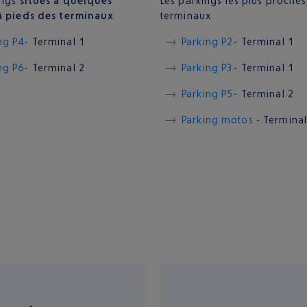
ings
situés à quelques
Les parkings les plus proche
à pieds des terminaux
terminaux
ng P4
- Terminal 1
Parking P2
- Terminal 1
ng P6
- Terminal 2
Parking P3
- Terminal 1
Parking P5
- Terminal 2
Parking motos
- Terminal