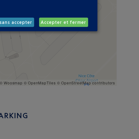
sans accepter
Accepter et fermer
© Woosmap
© OpenMapTiles
© OpenStreetMap contributors
PARKING