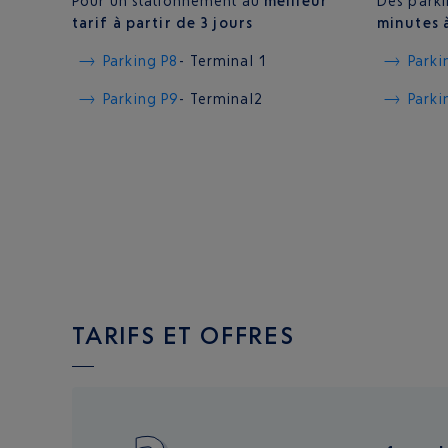
Pour un stationnement au
meilleur
Des park
tarif à partir de 3 jours
minutes 
Parking P8
- Terminal 1
Parki
Parking P9
- Terminal2
Parki
TARIFS ET OFFRES