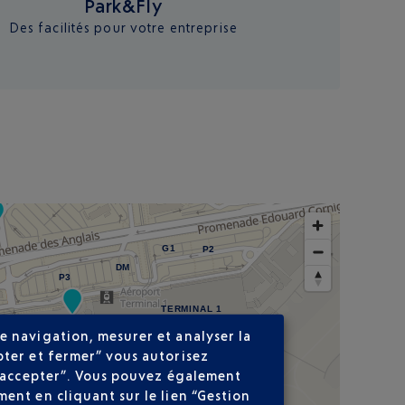
Park&Fly
Des facilités pour votre entreprise
G1
P2
DM
P3
TERMINAL 1
e navigation, mesurer et analyser la
pter et fermer” vous autorisez
ns accepter”. Vous pouvez également
ent en cliquant sur le lien “Gestion