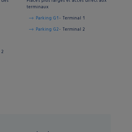
s des
Places plus larges et accès direct aux
terminaux
Parking G1
- Terminal 1
Parking G2
- Terminal 2
 2