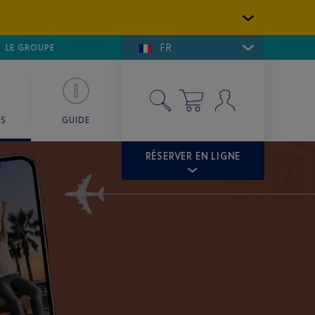
FR
LFE DE SAINT-TROPEZ
LE GROUPE
SKY VALET
ES
GUIDE
RÉSERVER EN LIGNE