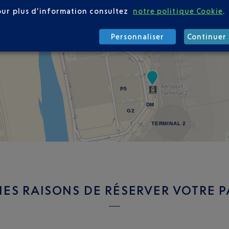
our plus d’information consultez
notre politique Cookie
.
P6
Personnaliser
Continuer 
P5
DM
G2
TERMINAL 2
ES RAISONS DE RÉSERVER VOTRE 