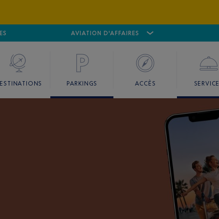
ES
AÉROPORT
CANNES MANDELIEU
AVIATION D'AFFAIRES
AÉROPORT
GO
ESTINATIONS
PARKINGS
ACCÈS
SERVIC