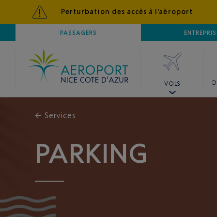
Perturbation des accès à l'aéroport
AÉROPORT
PASSAGERS
NICE CÔTE D'AZUR
ENTREPRIS
D
VOLS
←
Services
PARKING