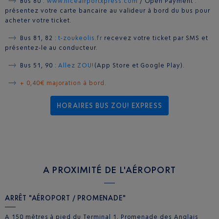
Bus 80 :
www.niceairportxpress.com
/ Open Payment :
présentez votre carte bancaire au valideur à bord du bus pour
acheter votre ticket.
Bus 81, 82 :
t-zoukeolis.fr
recevez votre ticket par SMS et
présentez-le au conducteur.
Bus 51, 90 :
Allez ZOU!
(App Store et Google Play).
+ 0,40€ majoration à bord.
HORAIRES BUS ZOU! EXPRESS
A PROXIMITÉ DE L'AÉROPORT
ARRÊT "AÉROPORT / PROMENADE"
A 150 mètres à pied du Terminal 1, Promenade des Anglais