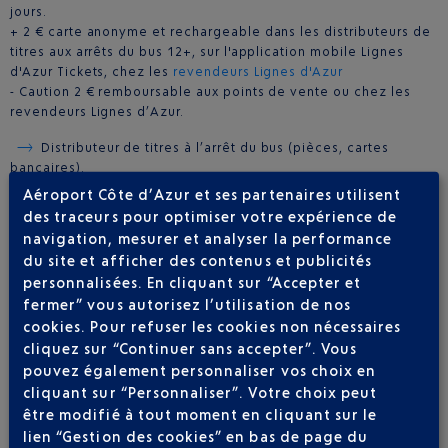
jours.
+ 2 € carte anonyme et rechargeable dans les distributeurs de
titres aux arrêts du bus 12+, sur l'application mobile Lignes
d'Azur Tickets, chez les
revendeurs Lignes d'Azur
- Caution 2 € remboursable aux points de vente ou chez les
revendeurs Lignes d’Azur.
Distributeur de titres à l’arrêt du bus (pièces, cartes
bancaires).
- SOLO 1 voyage, MULTI (1 à 100 voyages), PASS 1, 2, 7, 14, 30
Aéroport Côte d’Azur et ses partenaires utilisent
jours.
des traceurs pour optimiser votre expérience de
+ 2 € carte anonyme et rechargeable. Caution 2 €
navigation, mesurer et analyser la performance
remboursable aux points de vente ou chez les revendeurs
du site et afficher des contenus et publicités
Lignes d’Azur.
personnalisées. En cliquant sur “Accepter et
fermer” vous autorisez l’utilisation de nos
Lignes d’Azur Tickets
(Google Play uniquement).
- SOLO 1 voyage, MULTI (1 à 100 voyages), PASS 1, 2, 7 jours.
cookies. Pour refuser les cookies non nécessaires
cliquez sur “Continuer sans accepter”. Vous
HORAIRES BUS 12+
pouvez également personnaliser vos choix en
cliquant sur “Personnaliser”. Votre choix peut
être modifié à tout moment en cliquant sur le
lien “Gestion des cookies” en bas de page du