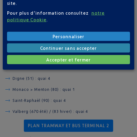
site.
Pour plus d’information consultez
notre
BUS INTERURBAINS ZOU !
politique Cookie
.
GARE ROUTIÈRE TERMINAL 2
Personnaliser
Niveau arrivées, portes de sorties A1 ou A3.
Continuer sans accepter
Antibes > Vallauris (82) : quai 3
Accepter et fermer
Cannes (81) : quai 2
Digne (51) : quai 4
Monaco > Menton (80) : quai 1
Saint-Raphaël (90) : quai 4
Valberg (670 été) / (83 hiver) : quai 4
PLAN TRAMWAY ET BUS TERMINAL 2