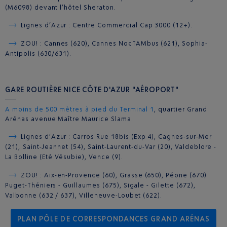
(M6098) devant l’hôtel Sheraton.
Lignes d’Azur : Centre Commercial Cap 3000 (12+).
ZOU! : Cannes (620), Cannes NocTAMbus (621), Sophia-
Antipolis (630/631).
GARE ROUTIÈRE NICE CÔTE D'AZUR "AÉROPORT"
A moins de 500 mètres à pied du Terminal 1
, quartier Grand
Arénas avenue Maître Maurice Slama.
Lignes d’Azur : Carros Rue 18bis (Exp 4), Cagnes-sur-Mer
(21), Saint-Jeannet (54), Saint-Laurent-du-Var (20), Valdeblore -
La Bolline (Eté Vésubie), Vence (9).
ZOU! : Aix-en-Provence (60), Grasse (650), Péone (670)
Puget-Théniers - Guillaumes (675), Sigale - Gilette (672),
Valbonne (632 / 637), Villeneuve-Loubet (622).
PLAN PÔLE DE CORRESPONDANCES GRAND ARÉNAS