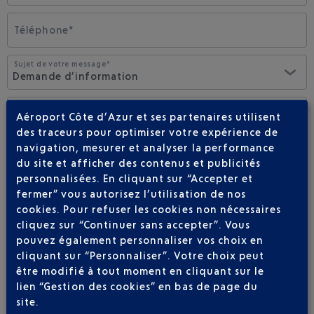
Téléphone*
Sujet de votre message*
Demande d’information
Votre message*
Aéroport Côte d’Azur et ses partenaires utilisent
des traceurs pour optimiser votre expérience de
navigation, mesurer et analyser la performance
du site et afficher des contenus et publicités
personnalisées. En cliquant sur “Accepter et
J'accepte de recevoir des informations d'Aéroports de la
fermer” vous autorisez l’utilisation de nos
Côte d'Azur par e-mail
cookies. Pour refuser les cookies non nécessaires
*champs obligatoires
cliquez sur “Continuer sans accepter”. Vous
pouvez également personnaliser vos choix en
cliquant sur “Personnaliser”. Votre choix peut
être modifié à tout moment en cliquant sur le
lien “Gestion des cookies” en bas de page du
site.
ENVOYER VOTRE MESSAGE