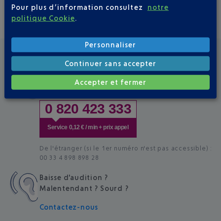
Pour plus d’information consultez
notre
politique Cookie
.
Personnaliser
Autres moyens de contact
Continuer sans accepter
De 7h00 à 21h00 tous les jours - depuis la
Accepter et fermer
France et l'étranger
0 820 423 333
Service 0,12 € / min + prix appel
De l'étranger (si le 1er numéro n'est pas accessible) :
00 33 4 898 898 28
Baisse d'audition ?
Malentendant ? Sourd ?
Contactez-nous