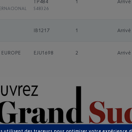
TP484
1
Arrivé
TERNACIONAL
S48326
IB1217
1
Arrivé
T EUROPE
EJU1698
2
Arrivé
s utilisent des traceurs pour optimiser votre expérience d