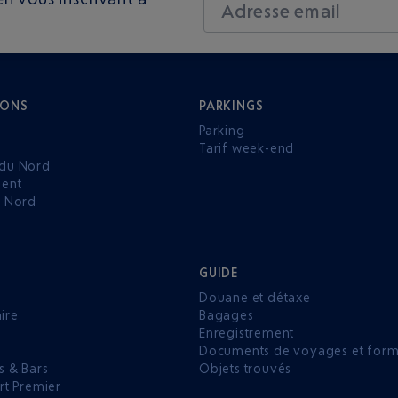
Adresse email
IONS
PARKINGS
Parking
Tarif week-end
du Nord
ent
u Nord
GUIDE
Douane et détaxe
aire
Bagages
Enregistrement
P
Documents de voyages et forma
s & Bars
Objets trouvés
rt Premier