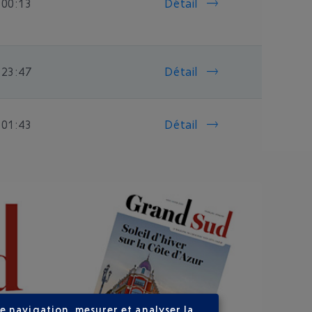
 00:13
Détail
 23:47
Détail
 01:43
Détail
e navigation, mesurer et analyser la