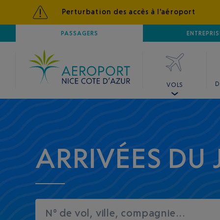
Perturbation des accès à l'aéroport
AÉROPORT
PASSAGERS
NICE CÔTE D'AZUR
ENTREPRIS
D
VOLS
ARRIVÉES DU
N° de vol, ville, compagnie...