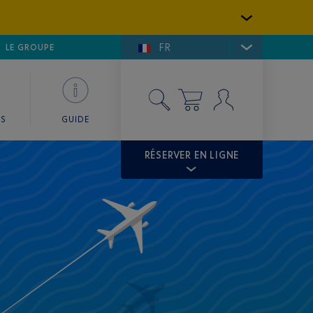
FR
LFE DE SAINT-TROPEZ
LE GROUPE
SKY VALET
ES
GUIDE
RÉSERVER EN LIGNE