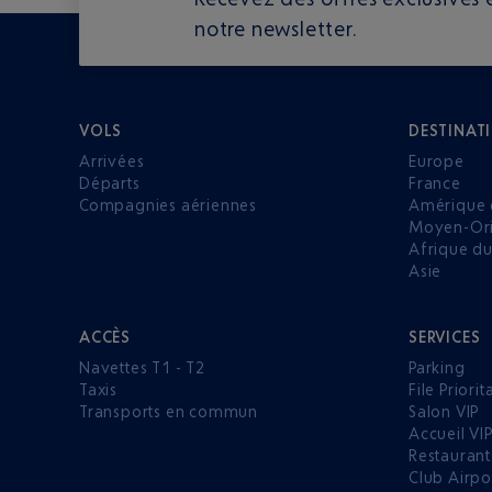
notre newsletter.
VOLS
DESTINAT
Arrivées
Europe
Départs
France
Compagnies aériennes
Amérique 
Moyen-Ori
Afrique d
Asie
ACCÈS
SERVICES
Navettes T1 - T2
Parking
Taxis
File Priorit
Transports en commun
Salon VIP
Accueil VI
Restaurant
Club Airpo