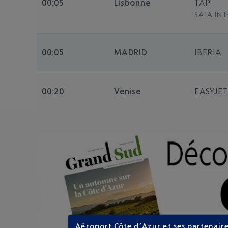
00:05
Lisbonne
TAP
SATA IN
00:05
MADRID
IBERIA
00:20
Venise
EASYJE
Aéroport Côte d’Azur et ses partenaire