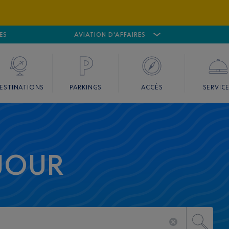
ES
AÉROPORT
CANNES MANDELIEU
AVIATION D'AFFAIRES
AÉROPORT
GO
ESTINATIONS
PARKINGS
ACCÈS
SERVIC
 JOUR