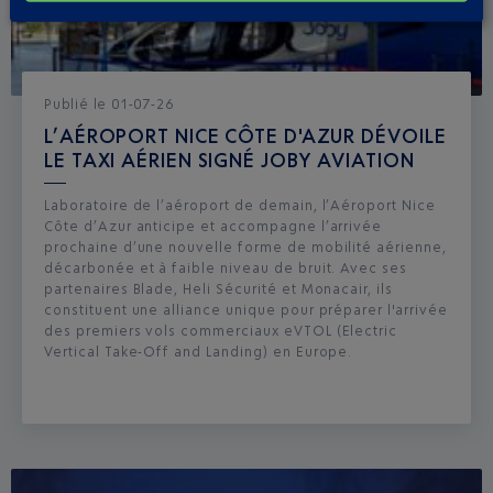
Publié
le
01-07-26
L’AÉROPORT NICE CÔTE D'AZUR DÉVOILE
LE TAXI AÉRIEN SIGNÉ JOBY AVIATION
Laboratoire de l’aéroport de demain, l’Aéroport Nice
Côte d’Azur anticipe et accompagne l’arrivée
prochaine d’une nouvelle forme de mobilité aérienne,
décarbonée et à faible niveau de bruit. Avec ses
partenaires Blade, Heli Sécurité et Monacair, ils
constituent une alliance unique pour préparer l'arrivée
des premiers vols commerciaux eVTOL (Electric
Vertical Take-Off and Landing) en Europe.