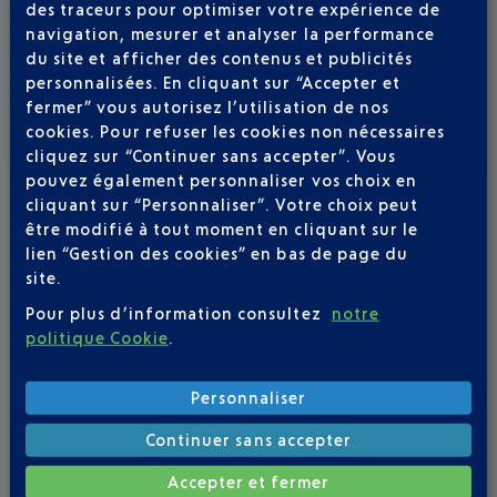
des traceurs pour optimiser votre expérience de
D'AZUR
navigation, mesurer et analyser la performance
du site et afficher des contenus et publicités
Du 23 juillet au 6 septembre, Il y a comme un air de
personnalisées. En cliquant sur “Accepter et
vacances dans votre aéroport.
fermer” vous autorisez l’utilisation de nos
cookies. Pour refuser les cookies non nécessaires
cliquez sur “Continuer sans accepter”. Vous
pouvez également personnaliser vos choix en
cliquant sur “Personnaliser”. Votre choix peut
être modifié à tout moment en cliquant sur le
lien “Gestion des cookies” en bas de page du
site.
Pour plus d’information consultez
notre
politique Cookie
.
Personnaliser
Continuer sans accepter
Accepter et fermer