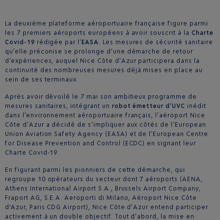
La deuxième plateforme aéroportuaire française figure parmi
les 7 premiers aéroports européens à avoir souscrit à la
Charte
Covid-19
rédigée par l’
EASA
. Les mesures de sécurité sanitaire
qu’elle préconise se prolonge d’une démarche de retour
d’expériences, auquel Nice Côte d’Azur participera dans la
continuité des nombreuses mesures déjà mises en place au
sein de ses terminaux.
Après avoir dévoilé le 7 mai son ambitieux programme de
mesures sanitaires, intégrant un
robot émetteur d’UVC
inédit
dans l’environnement aéroportuaire français, l’aéroport Nice
Côte d’Azur a décidé de s’impliquer aux côtés de l’European
Union Aviation Safety Agency (EASA) et de l’European Centre
for Disease Prevention and Control (ECDC) en signant leur
Charte Covid-19.
En figurant parmi les pionniers de cette démarche, qui
regroupe 10 opérateurs du secteur dont 7 aéroports (AENA,
Athens International Airport S.A., Brussels Airport Company,
Fraport AG, S.E.A. Aeroporti di Milano, Aéroport Nice Côte
d'Azur, Paris CDG Airport), Nice Côte d’Azur entend participer
activement à un double objectif. Tout d’abord, la mise en