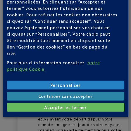
NICE
300
personnalisées. En cliquant sur “Accepter et
CAPS
fermer” vous autorisez l’utilisation de nos
Afin de créditer vos points, scannez votre
carte de membre avant votre carte
cookies. Pour refuser les cookies non nécessaires
d'embarquement sur les bornes situées
cliquez sur “Continuer sans accepter”. Vous
avant le contrôle sureté (bornes bleues «
pouvez également personnaliser vos choix en
Tous passagers» pour les membres
cliquant sur “Personnaliser”. Votre choix peut
ACCESS, file réservée Club Airport Premier
être modifié à tout moment en cliquant sur le
pour les membres GOLD et PLATINIUM).
lien “Gestion des cookies” en bas de page du
L'enregistrement d'un vol passé peut
site.
s'effectuer jusqu'à 3 mois après votre
Pour plus d’information consultez
notre
voyage depuis votre compte en ligne.
Vous serez alors crédité de
100 CAPS
/
politique Cookie
.
200 CAPS
si long-courrier
ENREGISTREZ VOTRE VOL À L'AVANCE POUR
Personnaliser
GAGNER ENCORE PLUS DE CAPS
Continuer sans accepter
Gagnez
150 CAPS
pour vos vols courts et
moyens courriers et
300 CAPS
pour les
Accepter et fermer
longs courriers
,
en anticipant
l'
enregistrement de votre vol
, entre J-30
et J-2 avant votre départ depuis votre
compte en ligne. Le jour de votre voyage,
scannez votre
carte de membre
p
uis votre