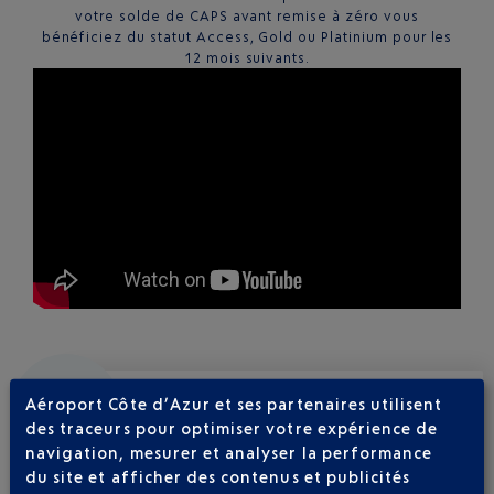
votre solde de CAPS avant remise à zéro vous
bénéficiez du statut Access, Gold ou Platinium pour les
12 mois suivants.
GAGNER DES CAPS GRÂCE À
Aéroport Côte d’Azur et ses partenaires utilisent
des traceurs pour optimiser votre expérience de
VOS VOLS
navigation, mesurer et analyser la performance
du site et afficher des contenus et publicités
ENREGISTREZ VOTRE VOL AU DÉPART DE
JUSQU'À