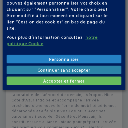
pouvez également personnaliser vos choix en
cliquant sur “Personnaliser”. Votre choix peut
être modifié à tout moment en cliquant sur le
lien “Gestion des cookies” en bas de page du
site.
Pour plus d’information consultez
notre
politique Cookie
.
Personnaliser
Publié
le
01-07-26
Continuer sans accepter
L’AÉROPORT NICE CÔTE D'AZUR DÉVOILE
Accepter et fermer
LE TAXI AÉRIEN SIGNÉ JOBY AVIATION
Laboratoire de l’aéroport de demain, l’Aéroport Nice
Côte d’Azur anticipe et accompagne l’arrivée
prochaine d’une nouvelle forme de mobilité aérienne,
décarbonée et à faible niveau de bruit. Avec ses
partenaires Blade, Heli Sécurité et Monacair, ils
constituent une alliance unique pour préparer l'arrivée
des premiers vols commerciaux eVTOL (Electric