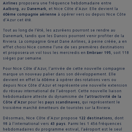
Airlines
proposera une fréquence hebdomadaire entre
Aalborg
, au
Danemark
, et Nice Côte d’Azur. Elle devient la
60ème compagnie aérienne
à opérer vers ou depuis Nice Côte
d’Azur cet été.
Tout au long de l’été, les azuréens pourront se rendre au
Danemark, tandis que les Danois pourront venir profiter de la
Riviera. La compagnie Great Dane Airlines, à peine créée, a en
effet choisi Nice comme l’une de ses premières destinations
et proposera un vol tous les mercredis en
Embraer 195
, soit 118
sièges par semaine.
Pour Nice Côte d’Azur, l’arrivée de cette nouvelle compagnie
marque un nouveau palier dans son développement. Elle
devient en effet la 60ème à opérer des rotations vers ou
depuis Nice Côte d’Azur et représente une nouvelle extension
du réseau international de l’aéroport. Cette nouvelle liaison
hebdomadaire atteste du dynamisme de l’
attractivité de la
Côte d’Azur
pour les
pays scandinaves,
qui représentent le
troisième marché émetteurs de touristes sur la Riviera.
Désormais, Nice Côte d’Azur propose
122 destinations
, dont
98 à l’international vers
43 pays
. Parmi les 1 456 fréquences
hebdomadaires du programme estival, l’aéroport est le seul