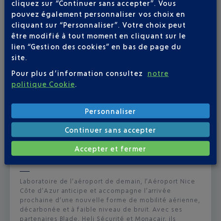
cliquez sur “Continuer sans accepter”. Vous
pouvez également personnaliser vos choix en
cliquant sur “Personnaliser”. Votre choix peut
être modifié à tout moment en cliquant sur le
lien “Gestion des cookies” en bas de page du
site.
Pour plus d’information consultez
notre
politique Cookie
.
Personnaliser
Continuer sans accepter
Publié
le
01-07-26
Accepter et fermer
L’AÉROPORT NICE CÔTE D'AZUR DÉVOILE
LE TAXI AÉRIEN SIGNÉ JOBY AVIATION
Laboratoire de l’aéroport de demain, l’Aéroport Nice
Côte d’Azur anticipe et accompagne l’arrivée
prochaine d’une nouvelle forme de mobilité aérienne,
décarbonée et à faible niveau de bruit. Avec ses
partenaires Blade, Heli Sécurité et Monacair, ils