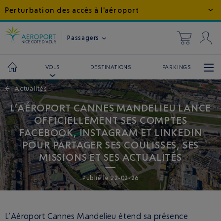
Perturbation des accès à l'aéroport
Passagers
DESTINATIONS
PARKINGS
VOLS
←
Actualités
L’AÉROPORT CANNES MANDELIEU LANCE
OFFICIELLEMENT SES COMPTES
FACEBOOK, INSTAGRAM ET LINKEDIN
POUR PARTAGER SES COULISSES, SES
MISSIONS ET SES ACTUALITÉS
Publié
le
22-02-26
L’Aéroport Cannes Mandelieu étend sa présence