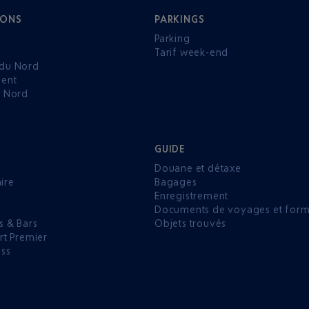
IONS
PARKINGS
Parking
Tarif week-end
du Nord
ent
u Nord
GUIDE
Douane et détaxe
aire
Bagages
Enregistrement
P
Documents de voyages et forma
s & Bars
Objets trouvés
rt Premier
ess