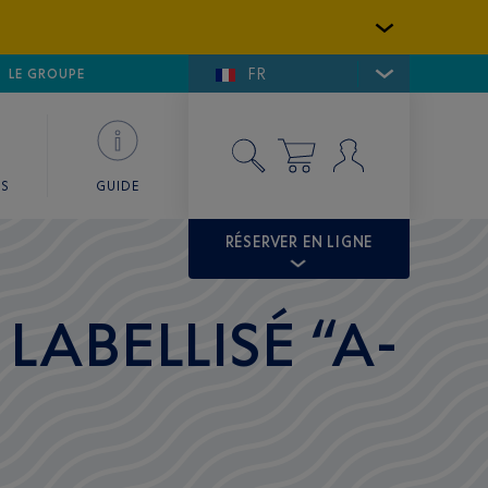
FR
LFE DE SAINT-TROPEZ
LE GROUPE
SKY VALET
ES
GUIDE
RÉSERVER EN LIGNE
LABELLISÉ “A-