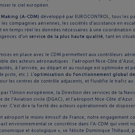
ser le ciel européen.
n Making (A-CDM)
développé par EUROCONTROL, tous les part
 les compagnies aériennes, les sociétés d’assistance en escal
 en temps réel les données nécessaires à une coordination o
xigences d’un
service de la plus haute qualité
, tant en situ
 mises en place avec le CDM permettent aux contrôleurs aérie
mble des acteurs aéronautiques : l’aéroport Nice-Côte d’Azur,
capacités, à l’arrivée, au départ et au roulage est optimisée 
piste, etc.). L’
optimisation du fonctionnement global de
pour les centres de contrôle adjacents, et fluidifie le trafic 
é par l’Union européenne, la Direction des services de la Nav
 de l’Aviation civile (DGAC), et l’aéroport Nice-Côte d’Azur. C
r. C’est dire la fierté des acteurs opérationnels de disposer
t aéroport le moins émissif de France, notre engagement cons
act environnemental se concrétise dans l’A-CDM qui vient n
conomique et écologique », se félicite Dominique Thillaud, p