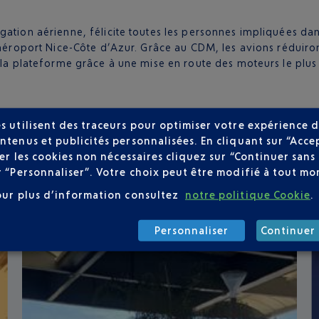
ation aérienne, félicite toutes les personnes impliquées dans
 l’aéroport Nice-Côte d’Azur. Grâce au CDM, les avions rédui
 la plateforme grâce à une mise en route des moteurs le plus 
s utilisent des traceurs pour optimiser votre expérience d
ntenus et publicités personnalisées. En cliquant sur “Acce
user les cookies non nécessaires cliquez sur “Continuer sa
r “Personnaliser”. Votre choix peut être modifié à tout mom
our plus d’information consultez
notre politique Cookie
.
Personnaliser
Continuer 