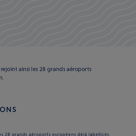
joint ainsi les 28 grands aéroports
n.
IONS
les 28 grands aéroports européens déjà labellisés,