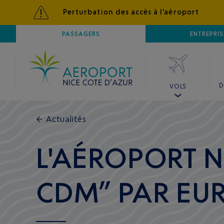
Perturbation des accès à l'aéroport
AÉROPORT
PASSAGERS
NICE CÔTE D'AZUR
ENTREPRIS
D
VOLS
←
Actualités
L'AÉROPORT N
CDM” PAR EU