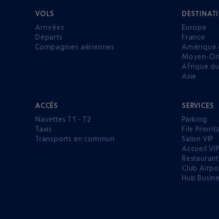
VOLS
DESTINAT
Arrivées
Europe
Départs
France
Compagnies aériennes
Amérique 
Moyen-Ori
Afrique d
Asie
ACCÈS
SERVICES
Navettes T1 - T2
Parking
Taxis
File Priorit
Transports en commun
Salon VIP
Accueil VI
Restaurant
Club Airpo
Hub Busin