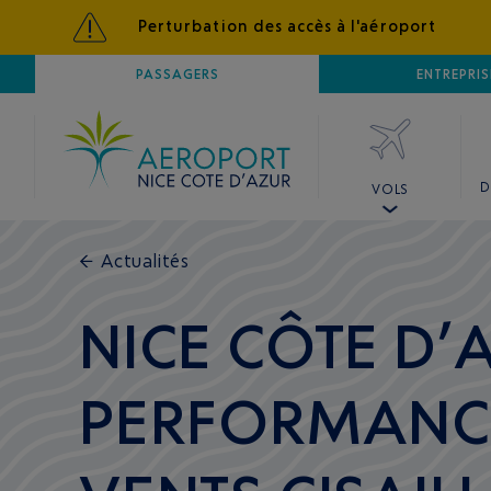
Perturbation des accès à l'aéroport
AÉROPORT
PASSAGERS
NICE CÔTE D'AZUR
ENTREPRIS
D
VOLS
←
Actualités
NICE CÔTE D’
PERFORMANCE