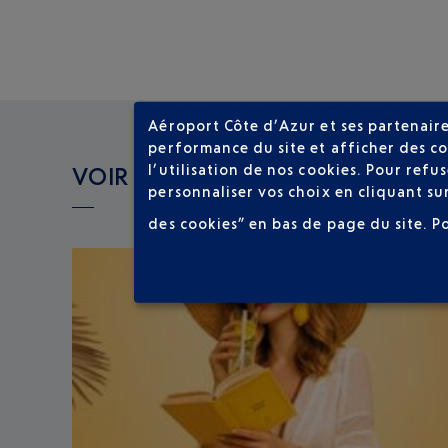
Aéroport Côte d’Azur et ses partenaire
performance du site et afficher des co
l’utilisation de nos cookies. Pour ref
VOIR LES AUTRES ACTUALITÉS
personnaliser vos choix en cliquant su
des cookies” en bas de page du site.
P