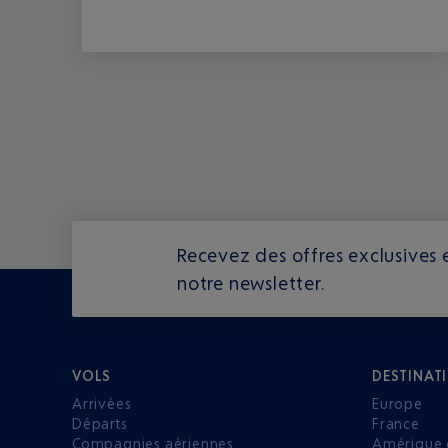
Recevez des offres exclusives e
notre newsletter.
VOLS
DESTINAT
Arrivées
Europe
Départs
France
Compagnies aériennes
Amérique 