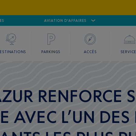
ES
AÉROPORT
CANNES MANDELIEU
AVIATION D'AFFAIRES
AÉROPORT
GO
ESTINATIONS
PARKINGS
ACCÈS
SERVIC
AZUR RENFORCE 
 AVEC L’UN DES