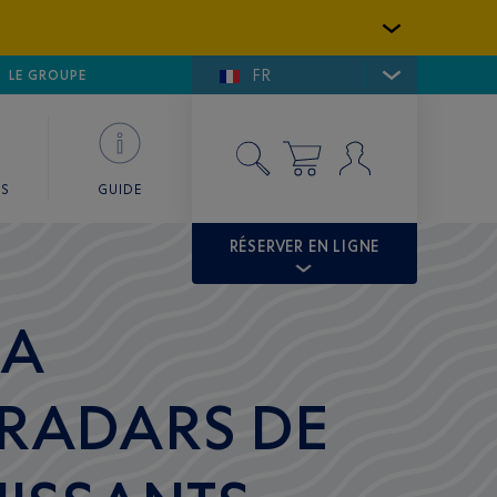
FR
LFE DE SAINT-TROPEZ
LE GROUPE
SKY VALET
ES
GUIDE
RÉSERVER EN LIGNE
SA
 RADARS DE