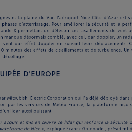
gnes et la plaine du Var, l’aéroport Nice Côte d’Azur est 
es phases d’atterrissage. Pour améliorer la sécurité et la 
bande-X permettant de détecter ces cisaillements de vent au
 manque désormais comblé, avec ce Lidar doppler, un radar l
 vent par effet doppler en suivant leurs déplacements. C
10 minutes des effets de cisaillements et de turbulence. Un
 décollage.
UIPÉE D'EUROPE
par Mitsubishi Electric Corporation qui l’a déjà déployé dan
ation par les services de Météo France, la plateforme niço
d’un lidar aussi puissant.
acquis et mis en œuvre ce lidar qui renforce la sécurité d
plateforme de Nice »
, explique Franck Goldnadel, président d