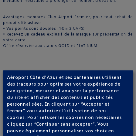
invitation irrésistible à prolonger ce moment d’évasion.
Avantages membres Club Airport Premier, pour tout achat de
produits Kérastase :
•
Vos points sont doublés
(1€ = 2 CAPS)
•
Recevez un cadeau exclusif de la marque
sur présentation de
votre carte
Offre réservée aux statuts GOLD et PLATINIUM.
TENTEZ DE GAGNER UNE NUIT DE RÊVE À CANNES
Aéroport Côte d’Azur et ses partenaires utilisent
des traceurs pour optimiser votre expérience de
Prolongez l’expérience avec
un jeu-concours exceptionnel
en
navigation, mesurer et analyser la performance
partenariat avec le
JW Marriott Cannes
du site et afficher des contenus et publicités
personnalisées. En cliquant sur “Accepter et
À la clé :
fermer” vous autorisez l’utilisation de nos
1 nuit pour 2 personnes + petit déjeuner
cookies. Pour refuser les cookies non nécessaires
Pour participer :
cliquez sur “Continuer sans accepter”. Vous
Effectuez un achat en boutique de 80 €
pouvez également personnaliser vos choix en