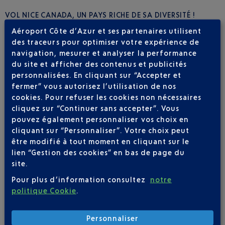
VOL NICE CANADA, UN PAYS RICHE DE SA DIVERSITÉ !
Aéroport Côte d’Azur et ses partenaires utilisent
D'un bout à l'autre du pays, les paysages et les territoires sont
des traceurs pour optimiser votre expérience de
tellement différents qu'un seul voyage ne vous permettra pas
navigation, mesurer et analyser la performance
d'appréhender la diversité du Canada. Les
vols Nice Canada
du site et afficher des contenus et publicités
vous permettront d'y retourner plusieurs fois car les sites
personnalisées. En cliquant sur “Accepter et
incontournables ne manquent pas, à commencer par les chutes
du Niagara. Il y a les grandes agglomérations telles que
fermer” vous autorisez l’utilisation de nos
Vancouver, Québec, Ottawa ou Toronto qui méritent chacune
cookies. Pour refuser les cookies non nécessaires
que l'on s'y attarde afin de découvrir leur identité propre.
cliquez sur “Continuer sans accepter”. Vous
Grâce au
vol Nice Canada
, la découverte du Canada vous tend
pouvez également personnaliser vos choix en
les bras ! Et puis que serait un séjour au Canada sans une
cliquant sur “Personnaliser”. Votre choix peut
escale dans la plus francophone des villes du continent
être modifié à tout moment en cliquant sur le
américain :
Montréal
!
lien “Gestion des cookies” en bas de page du
site.
Pour plus d’information consultez
notre
1 DESTINATION(S) VERS LE CANADA AU
politique Cookie
.
DÉPART DE NICE
Personnaliser