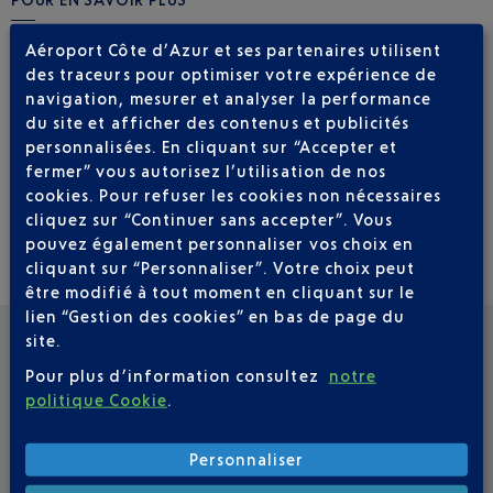
Site officiel de l'EES – Commission européenne
Aéroport Côte d’Azur et ses partenaires utilisent
des traceurs pour optimiser votre expérience de
Informations pratiques sur le site du Ministère de
navigation, mesurer et analyser la performance
l'Intérieur français
du site et afficher des contenus et publicités
personnalisées. En cliquant sur “Accepter et
fermer” vous autorisez l’utilisation de nos
cookies. Pour refuser les cookies non nécessaires
cliquez sur “Continuer sans accepter”. Vous
pouvez également personnaliser vos choix en
cliquant sur “Personnaliser”. Votre choix peut
être modifié à tout moment en cliquant sur le
lien “Gestion des cookies” en bas de page du
site.
QUESTIONS FRÉQUEMMENT POSÉES
Pour plus d’information consultez
notre
politique Cookie
.
Qu’est-ce que le Système Européen
d’Entrée/Sortie (EES) ?
Personnaliser