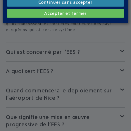
L’
EES
(«Entry/Exit System» ou système d’entrée/de
Continuer sans accepter
sortie) est un
système informatique automatisé
permettant d’enregistrer les ressortissants de pays
Accepter et fermer
tiers voyageant pour un court séjour, chaque fois
qu’ils franchissent les frontières extérieures des pays
européens qui utilisent ce système.
Qui est concerné par l’EES ?
A quoi sert l’EES ?
Quand commencera le deploiement sur
l’aéroport de Nice ?
Que signifie une mise en œuvre
progressive de l’EES ?