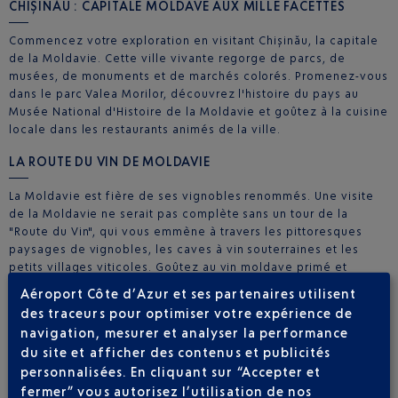
CHIȘINĂU : CAPITALE MOLDAVE AUX MILLE FACETTES
Commencez votre exploration en visitant Chișinău, la capitale
de la Moldavie. Cette ville vivante regorge de parcs, de
musées, de monuments et de marchés colorés. Promenez-vous
dans le parc Valea Morilor, découvrez l'histoire du pays au
Musée National d'Histoire de la Moldavie et goûtez à la cuisine
locale dans les restaurants animés de la ville.
LA ROUTE DU VIN DE MOLDAVIE
La Moldavie est fière de ses vignobles renommés. Une visite
de la Moldavie ne serait pas complète sans un tour de la
"Route du Vin", qui vous emmène à travers les pittoresques
paysages de vignobles, les caves à vin souterraines et les
petits villages viticoles. Goûtez au vin moldave primé et
découvrez les secrets de la production vinicole.
Aéroport Côte d’Azur et ses partenaires utilisent
des traceurs pour optimiser votre expérience de
ORHEIUL VECHI : UN VOYAGE DANS LE PASSÉ
navigation, mesurer et analyser la performance
du site et afficher des contenus et publicités
Orheiul Vechi, un site archéologique en plein air, vous
transporte dans le passé de la Moldavie. Explorez les
personnalisées. En cliquant sur “Accepter et
monastères troglodytes du XIIIe siècle, les églises anciennes
fermer” vous autorisez l’utilisation de nos