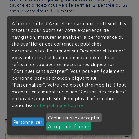
gauche et dirigez-vous vers le Terminal 2. L’entrée du G2
est sur votre droite à 50 mètres.
En venant d’Antibes/Cannes :
suivre Terminal 2, prendre
Aéroport Côte d’Azur et ses partenaires utilisent des
la voie Var jusqu’au bout, laissez le Kiss&Fly à gauche et
traceurs pour optimiser votre expérience de
dirigez-vous vers le Terminal 2. L’entrée du G2 est sur
navigation, mesurer et analyser la performance du
votre droite à 50 mètres.
site et afficher des contenus et publicités
personnalisées. En cliquant sur “Accepter et fermer”
>
Plan d'accès
vous autorisez l’utilisation de nos cookies. Pour
refuser les cookies non nécessaires cliquez sur
“Continuer sans accepter”. Vous pouvez également
personnaliser vos choix en cliquant sur
COMMENT REJOINDRE L'AÉROPORT DEPUIS
“Personnaliser”. Votre choix peut être modifié à tout
moment en cliquant sur le lien “Gestion des cookies”
LE G2 ?
en bas de page du site.
Pour plus d’information
consultez
notre politique Cookie
.
12
min du T1
0
min du T2
Continuer sans accepter
Personnaliser
Accepter et fermer