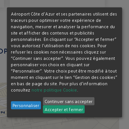
Aéroport Côte d’Azur et ses partenaires utilisent des
traceurs pour optimiser votre expérience de
navigation, mesurer et analyser la performance du
site et afficher des contenus et publicités
personnalisées. En cliquant sur “Accepter et fermer”
vous autorisez l’utilisation de nos cookies. Pour
PORT DEPUIS LE P4 ?
refuser les cookies non nécessaires cliquez sur
“Continuer sans accepter”. Vous pouvez également
personnaliser vos choix en cliquant sur
“Personnaliser”. Votre choix peut être modifié à tout
moment en cliquant sur le lien “Gestion des cookies”
en bas de page du site.
Pour plus d’information
consultez
notre politique Cookie
.
P8
P8
G1
G1
P2
P2
Continuer sans accepter
DM
DM
P3
P3
Personnaliser
Accepter et fermer
TERMINAL 1
P4
P4