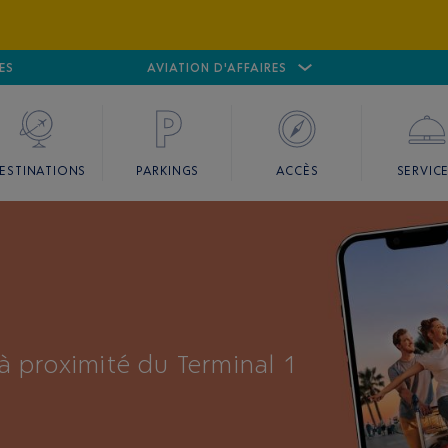
ES
AÉROPORT
CANNES MANDELIEU
AVIATION D'AFFAIRES
AÉROPORT
GO
ESTINATIONS
PARKINGS
ACCÈS
SERVIC
à proximité du Terminal 1