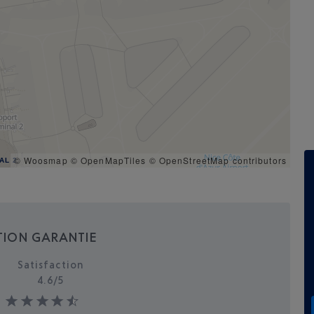
© Woosmap
© OpenMapTiles
© OpenStreetMap contributors
AL 2
TION GARANTIE
Satisfaction
4.6/
5