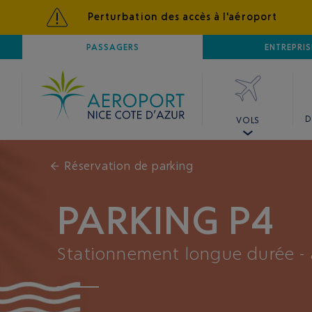
Perturbation des accès à l'aéroport
AÉROPORT
PASSAGERS
NICE CÔTE D'AZUR
ENTREPRIS
D
VOLS
←
Réservation de parking
PARKING P4
Stationnement longue durée - 