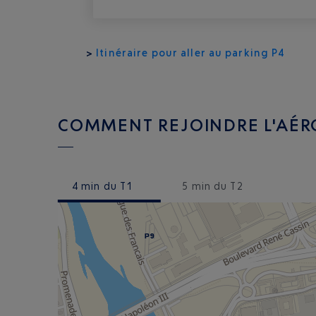
>
Itinéraire pour aller au parking P4
COMMENT REJOINDRE L'AÉRO
4
min du T1
5
min du T2
P9
P9