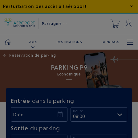
Perturbation des accès à l'aéroport
Passagers
DESTINATIONS
PARKINGS
VOLS
←
Réservation de parking
PARKING P9
Economique
Entrée
dans le parking
Heure
Date
08:00
Sortie
du parking