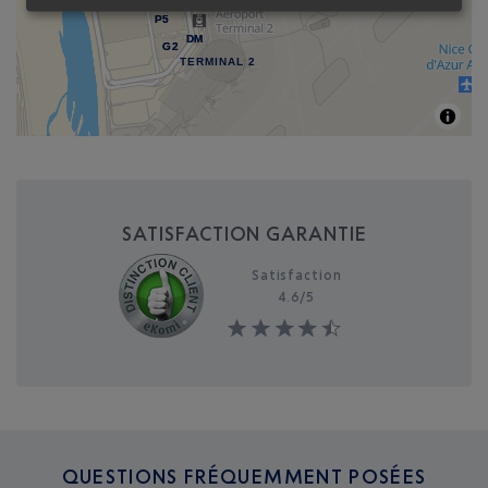
P5
P5
DM
DM
G2
G2
TERMINAL 2
SATISFACTION GARANTIE
Satisfaction
4.6/
5
QUESTIONS FRÉQUEMMENT POSÉES