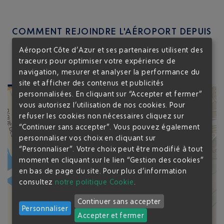
COMMENT REJOINDRE L'AÉROPORT DEPUIS
LE P9 ?
Aéroport Côte d’Azur et ses partenaires utilisent des
traceurs pour optimiser votre expérience de
navigation, mesurer et analyser la performance du
14
min du T1
7
min du T2
site et afficher des contenus et publicités
personnalisées. En cliquant sur “Accepter et fermer”
vous autorisez l’utilisation de nos cookies. Pour
refuser les cookies non nécessaires cliquez sur
“Continuer sans accepter”. Vous pouvez également
P8
P8
P9
P9
G1
G1
P2
P2
personnaliser vos choix en cliquant sur
DM
DM
P3
P3
“Personnaliser”. Votre choix peut être modifié à tout
P4
P4
TERMINAL 1
moment en cliquant sur le lien “Gestion des cookies”
en bas de page du site.
Pour plus d’information
consultez
notre politique Cookie
.
P6
P6
Continuer sans accepter
Personnaliser
Accepter et fermer