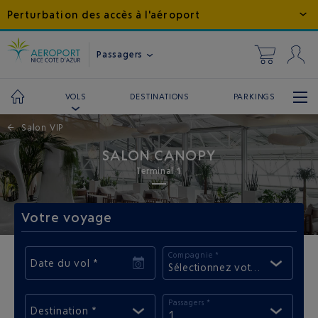
Perturbation des accès à l'aéroport
Passagers
DESTINATIONS
PARKINGS
VOLS
←
Salon VIP
SALON CANOPY
Terminal 1
Votre voyage
Compagnie *
Date du vol *
Sélectionnez votre compagni
Passagers *
Destination *
1