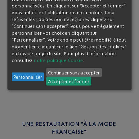
bien vérifier que les horaires d'ouverture de
personnalisées. En cliquant sur “Accepter et fermer”
l'enregistrement vous permettront de profiter pleinement
vous autorisez l’utilisation de nos cookies. Pour
de votre accès à nos Salons VIP avant votre vol.
refuser les cookies non nécessaires cliquez sur
“Continuer sans accepter”. Vous pouvez également
personnaliser vos choix en cliquant sur
“Personnaliser”. Votre choix peut être modifié à tout
moment en cliquant sur le lien “Gestion des cookies”
en bas de page du site.
Pour plus d’information
consultez
notre politique Cookie
.
vous avez refusez l'utilisation des cookies pour ce
type de contenu
Continuer sans accepter
Personnaliser
Je souhaite autoriser l'affichage de ce contenu une
Accepter et fermer
seule fois
Je souhaite toujours autoriser ce type de contenu sur le
site
UNE RESTAURATION "À LA MODE
FRANÇAISE"