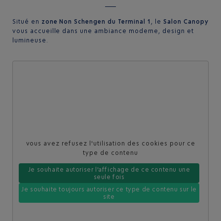
Situé en
zone Non Schengen du Terminal 1
, le
Salon Canopy
vous accueille dans une ambiance moderne, design et
lumineuse.
vous avez refusez l'utilisation des cookies pour ce
type de contenu
Je souhaite autoriser l'affichage de ce contenu une
seule fois
Je souhaite toujours autoriser ce type de contenu sur le
site