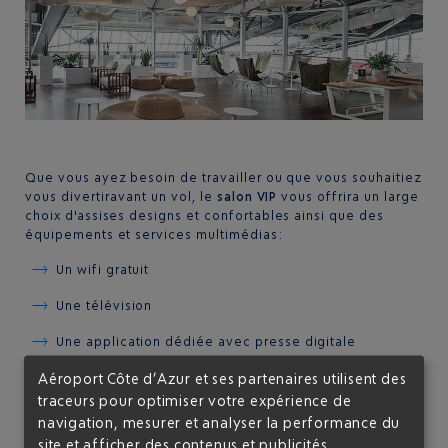
Que vous ayez besoin de travailler ou que vous souhaitiez
vous divertir avant un vol, le
salon VIP
vous offrira un large
choix d'assises designs et confortables ainsi que des
équipements et services multimédias :
Un wifi gratuit
Une télévision
Une application dédiée avec presse digitale
Aéroport Côte d’Azur et ses partenaires utilisent des
De nombreuses prises électriques et points de
recharge
traceurs pour optimiser votre expérience de
navigation, mesurer et analyser la performance du
Si vous voyagez avec des bagages en soute, veillez à
site et afficher des contenus et publicités