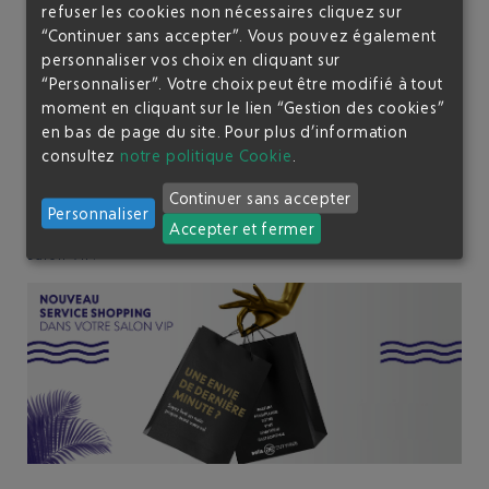
refuser les cookies non nécessaires cliquez sur
UNE ENVIE DE DERNIÈRE MINUTE ?
“Continuer sans accepter”. Vous pouvez également
personnaliser vos choix en cliquant sur
“Personnaliser”. Votre choix peut être modifié à tout
Soyez livré en main propre avant votre vol. Il est
moment en cliquant sur le lien “Gestion des cookies”
désormais possible de passer commande de vos produits
en bas de page du site.
Pour plus d’information
préférés tout en restant tranquillement dans les salons VIP.
consultez
notre politique Cookie
.
Faites votre choix parmi les «best sellers» en parfumerie,
maquillage et soins, alcool et confiseries. Vous serez livré
Continuer sans accepter
Personnaliser
directement par un conseiller de la boutique
AELIA DUTY
Accepter et fermer
FREE
sous 20 minutes et vous réglerez vos achats dans le
salon VIP.