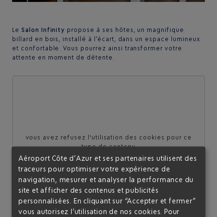
Le
Salon Infinity
propose à ses hôtes, un magnifique
billard en bois, installé à l’écart, dans un espace lumineux
et confortable. Vous pourrez ainsi transformer votre
attente en moment de détente.
vous avez refusez l'utilisation des cookies pour ce
type de contenu
Aéroport Côte d’Azur et ses partenaires utilisent des
Je souhaite autoriser l'affichage de ce contenu une
traceurs pour optimiser votre expérience de
seule fois
navigation, mesurer et analyser la performance du
site et afficher des contenus et publicités
personnalisées. En cliquant sur “Accepter et fermer”
Je souhaite toujours autoriser ce type de contenu sur le
site
vous autorisez l’utilisation de nos cookies. Pour