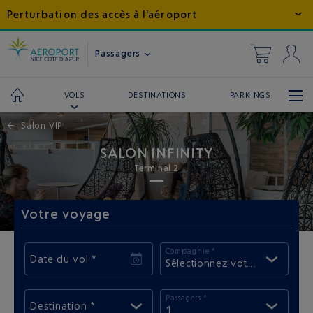
Perturbation des accès à l'aéroport
Passagers
DESTINATIONS
PARKINGS
VOLS
←
Salon VIP
SALON INFINITY
Terminal 2
Votre voyage
Compagnie *
Date du vol *
Sélectionnez votre compagni
Passagers *
Destination *
1