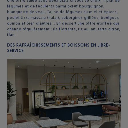
Une offre salée avec deux plats chauds au choix, 1 plat de
légumes et de féculents parmi bœuf bourguignon,
blanquette de veau, Tajine de légumes au miel et épices,
poulet tikka massala (halal), aubergines grillées, boulgour,
quinoa et bien d’autres... En dessert une offre étoffée qui
change régulièrement ; ile flottante, riz au lait, tarte citron,
flan...
DES RAFRAÎCHISSEMENTS ET BOISSONS EN LIBRE-
SERVICE