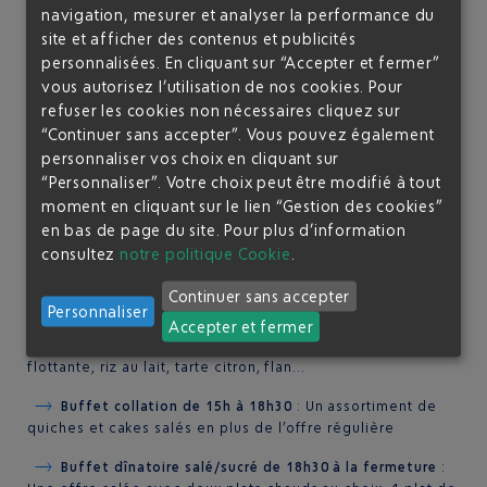
Une
offre chaude en buffet
vous est proposée dans ce
navigation, mesurer et analyser la performance du
salon :
site et afficher des contenus et publicités
personnalisées. En cliquant sur “Accepter et fermer”
Buffet petit-déjeuner de l’ouverture à 11h
: Faites
vous autorisez l’utilisation de nos cookies. Pour
votre choix parmi les œufs brouillés ou à la coque, bacon
refuser les cookies non nécessaires cliquez sur
grillé et saucisse (halal). Pour les becs sucrés, brioche
tranchée ou pancake avec sirop d’érable. Healthy bar à
“Continuer sans accepter”. Vous pouvez également
disposition avec céréales, fruits secs et graines ou
personnaliser vos choix en cliquant sur
l’assortiment de charcuterie et fromages
“Personnaliser”. Votre choix peut être modifié à tout
moment en cliquant sur le lien “Gestion des cookies”
Buffet déjeunatoire de 11h00 à 15h00
: Une offre
en bas de page du site.
Pour plus d’information
salée avec deux plats chauds au choix, 1 plat de légumes
consultez
notre politique Cookie
.
et de féculents parmi bœuf bourguignon, blanquette de
veau, Tajine de légumes au miel et épices, poulet tikka
Continuer sans accepter
massala (halal), aubergines grillées, boulgour, quinoa et
Personnaliser
bien d’autres... ainsi qu’une sélection de quiches. En
Accepter et fermer
dessert une offre étoffée qui change régulièrement ; ile
flottante, riz au lait, tarte citron, flan...
Buffet collation de 15h à 18h30
: Un assortiment de
quiches et cakes salés en plus de l’offre régulière
Buffet dînatoire salé/sucré de 18h30 à la fermeture
: