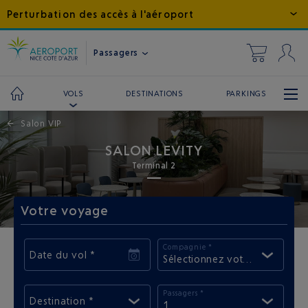
Perturbation des accès à l'aéroport
Passagers
DESTINATIONS
PARKINGS
VOLS
←
Salon VIP
SALON LEVITY
Terminal 2
Votre voyage
Compagnie *
Date du vol *
Sélectionnez votre compagni
Passagers *
Destination *
1