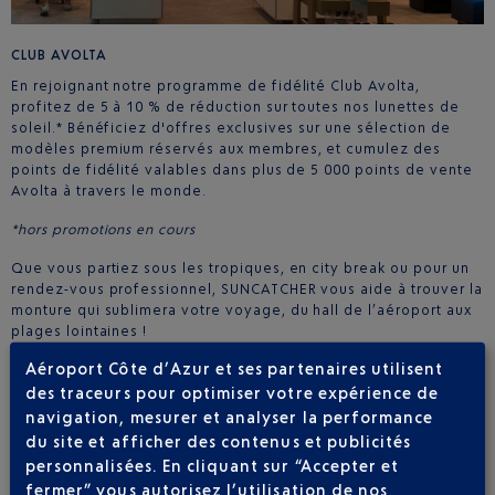
CLUB AVOLTA
En rejoignant notre programme de fidélité Club Avolta,
profitez de 5 à 10 % de réduction sur toutes nos lunettes de
soleil.* Bénéficiez d'offres exclusives sur une sélection de
modèles premium réservés aux membres, et cumulez des
points de fidélité valables dans plus de 5 000 points de vente
Avolta à travers le monde.
*hors promotions en cours
Que vous partiez sous les tropiques, en city break ou pour un
rendez-vous professionnel, SUNCATCHER vous aide à trouver la
monture qui sublimera votre voyage, du hall de l’aéroport aux
plages lointaines !
Avantages et informations utiles pour les passagers
Aéroport Côte d’Azur et ses partenaires utilisent
AVANTAGES ET INFORMATIONS UTILES POUR LES
des traceurs pour optimiser votre expérience de
PASSAGERS
navigation, mesurer et analyser la performance
du site et afficher des contenus et publicités
LE SHOP & COLLECT
personnalisées. En cliquant sur “Accepter et
À l’Aéroport Nice Côte d’Azur, la boutique SUNCATCHER
fermer” vous autorisez l’utilisation de nos