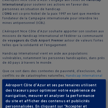
International
pour soutenir ses actions en faveur des
personnes en situation de handicap.
L’
ONG
est co-prix Nobel de la paix 1997 en tant que membre
fondateur de la Campagne internationale pour interdire les
mines antipersonnel (ICBL).
L’Aéroport Nice Côte d’Azur souhaite apporter son soutien aux
missions de Handicap International et fédérer sa communauté
de
voyageurs du Club Airport Premier
autour de valeurs fortes
telles que la solidarité et l’engagement.
Handicap International vient en aide aux populations
vulnérables, notamment les personnes handicapées, dans près
de 60 pays à travers le monde.
Que ce soit dans des contextes de pauvreté, d’exclusion, de
conflits ou de catastrophes naturelles,
Handicap International
répond à leurs besoins essentiels et spécifiques, améliore
Aéroport Côte d’Azur et ses partenaires utilisent
leurs conditions de vie et les aide à s’insérer dans la société.
des traceurs pour optimiser votre expérience de
FAITES UN DON
navigation, mesurer et analyser la performance
du site et afficher des contenus et publicités
Pour chaque euro versé à l’association,
votre compte fidélité
personnalisées. En cliquant sur “Accepter et
sera crédité de 1 CAP !