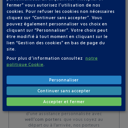
pour ce vol
fermer” vous autorisez l’utilisation de nos
cookies. Pour refuser les cookies non nécessaires
cliquez sur “Continuer sans accepter”. Vous
pouvez également personnaliser vos choix en
cliquant sur “Personnaliser”. Votre choix peut
SUIVRE CE VOL
être modifié à tout moment en cliquant sur le
lien “Gestion des cookies” en bas de page du
site.
Pour plus d’information consultez
notre
politique Cookie
.
Personnaliser
SERVICE PORTEURS DE
Continuer sans accepter
BAGAGES : VOYAGEZ LÉGER À
NICE
Accepter et fermer
profitez d'un accueil privilégié et
d'une assistance personnalisée avec
well’com porters
. que vous soyez au
départ ou à l'arrivée, nos porteurs