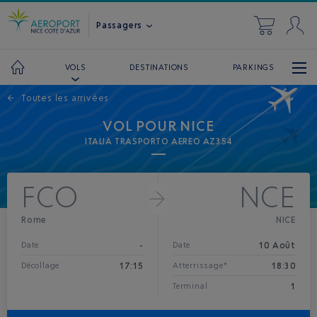
Passagers
DESTINATIONS
PARKINGS
VOLS
←
Toutes les arrivées
VOL POUR NICE
ITALIA TRASPORTO AEREO AZ354
FCO
NCE
Rome
NICE
-
10 Août
Date
Date
17:15
18:30
Décollage
Atterrissage*
1
Terminal