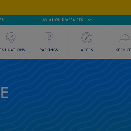
ES
AÉROPORT
CANNES MANDELIEU
AVIATION D'AFFAIRES
AÉROPORT
GO
ESTINATIONS
PARKINGS
ACCÈS
SERVIC
CE