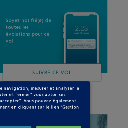
Soyez notifié(e) de
toutes les
évolutions pour ce
vol
SUIVRE CE VOL
e navigation, mesurer et analyser la
pter et fermer” vous autorisez
SUR VOTRE PARCOURS
ns accepter”. Vous pouvez également
ent en cliquant sur le lien “Gestion