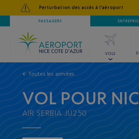
Perturbation des accès à l'aéroport
AÉROPORT
PASSAGERS
NICE CÔTE D'AZUR
ENTREPRIS
D
VOLS
←
Toutes les arrivées
VOL POUR NI
AIR SERBIA JU250