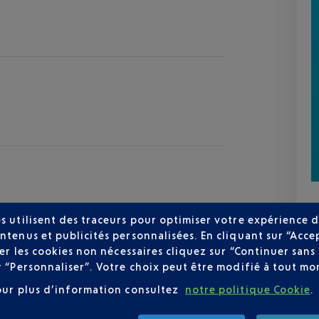
s utilisent des traceurs pour optimiser votre expérience d
ntenus et publicités personnalisées. En cliquant sur “Acce
user les cookies non nécessaires cliquez sur “Continuer sa
zur
r “Personnaliser”. Votre choix peut être modifié à tout mom
27 °C
our plus d’information consultez
notre politique Cookie
.