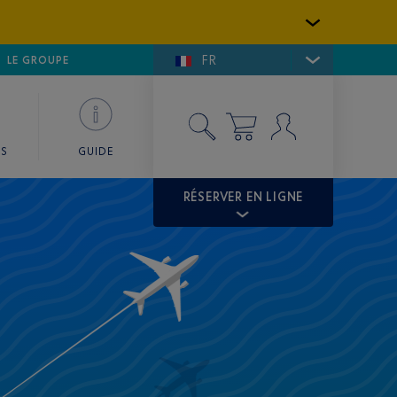
FR
LFE DE SAINT-TROPEZ
LE GROUPE
SKY VALET
ES
GUIDE
RÉSERVER EN LIGNE