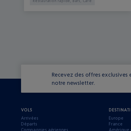
Restauration rapide, Bars, Café
Recevez des offres exclusives e
notre newsletter.
VOLS
DESTINAT
Arrivées
Europe
Départs
France
Compagnies aériennes
Amérique 