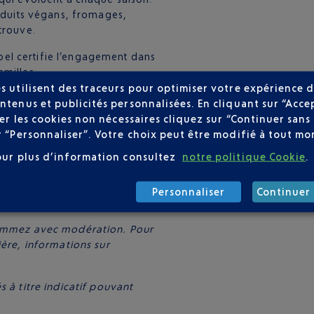
roduits végans, fromages,
trouve.
label certifie l’engagement dans
amilles.
s utilisent des traceurs pour optimiser votre expérience d
ntenus et publicités personnalisées. En cliquant sur “Acce
user les cookies non nécessaires cliquez sur “Continuer sa
r “Personnaliser”. Votre choix peut être modifié à tout mom
our plus d’information consultez
notre politique Cookie
.
Personnaliser
Continuer 
sommez avec modération. Pour
ière, informations sur
 à titre indicatif pouvant