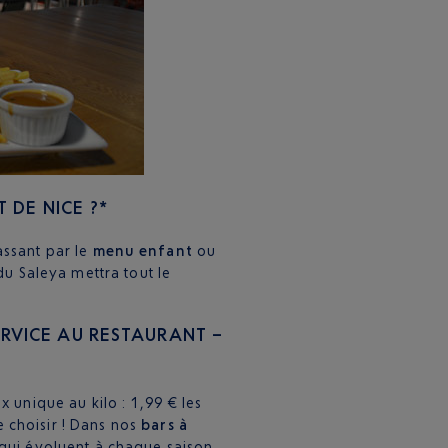
 DE NICE ?*
assant par le
menu enfant
ou
 du Saleya mettra tout le
SERVICE AU RESTAURANT –
x unique au kilo : 1,99 € les
 choisir ! Dans nos
bars à
 qui évoluent à chaque saison.