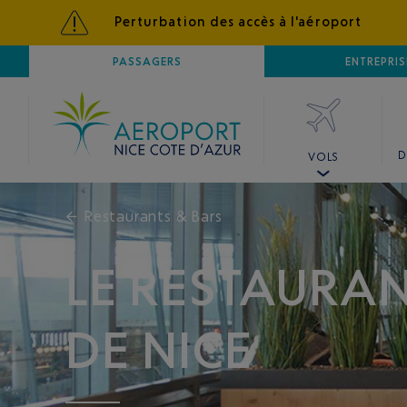
Perturbation des accès à l'aéroport
AÉROPORT
PASSAGERS
NICE CÔTE D'AZUR
ENTREPRIS
D
VOLS
←
Restaurants & Bars
LE RESTAURAN
DE NICE