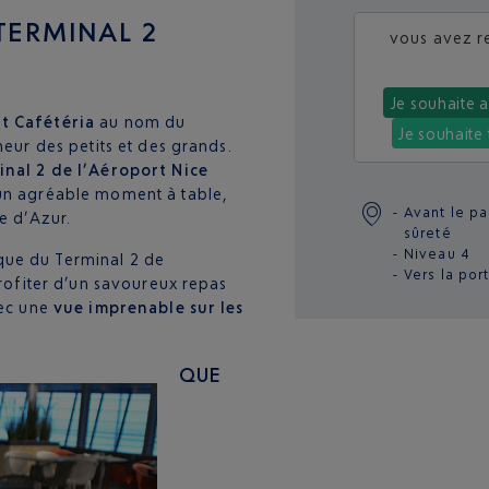
TERMINAL 2
vous avez re
Je souhaite a
t Cafétéria
au nom du
Je souhaite 
heur des petits et des grands.
inal 2 de l’Aéroport Nice
 un agréable moment à table,
Avant le p
e d’Azur.
sûreté
Niveau 4
que du Terminal 2 de
Vers la por
profiter d’un savoureux repas
vec une
vue imprenable sur les
QUE