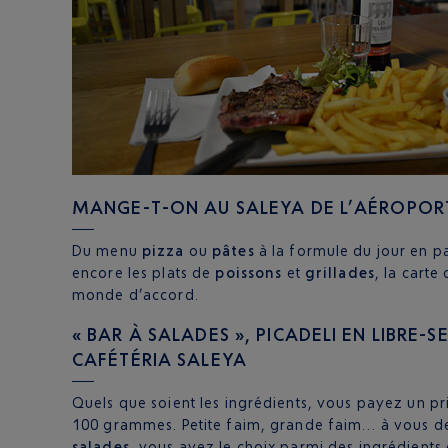
MANGE-T-ON AU SALEYA DE L’AÉROPORT
Du menu
pizza
ou
pâtes
à la formule du jour en p
encore les plats de
poissons
et
grillades
, la carte
monde d’accord.
« BAR À SALADES », PICADELI EN LIBRE-
CAFÉTÉRIA SALEYA
Quels que soient les ingrédients, vous payez un pri
100 grammes. Petite faim, grande faim… à vous de
salades
, vous avez le choix parmi des ingrédients