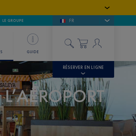
FR
LFE DE SAINT-TROPEZ
LE GROUPE
SKY VALET
ES
GUIDE
RÉSERVER EN LIGNE
E L’AÉROPORT