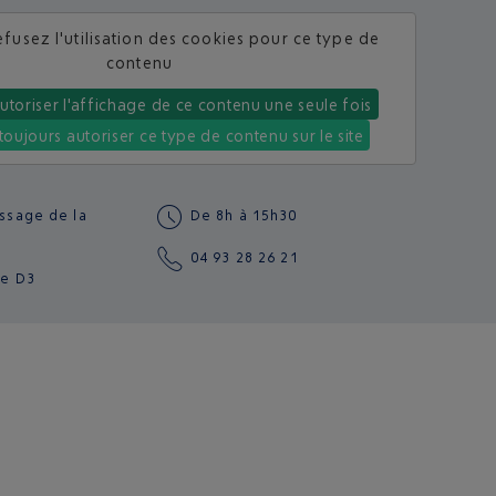
fusez l'utilisation des cookies pour ce type de
contenu
utoriser l'affichage de ce contenu une seule fois
toujours autoriser ce type de contenu sur le site
assage de la
De 8h à 15h30
04 93 28 26 21
te
D3