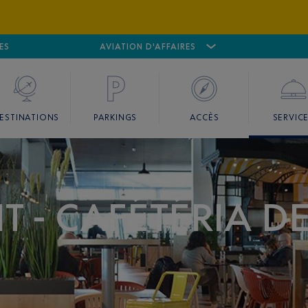
ES
AÉROPORT
CANNES MANDELIEU
AVIATION D'AFFAIRES
AÉROPORT
GO
ESTINATIONS
PARKINGS
ACCÈS
SERVIC
T - CAFÉTÉRIA D