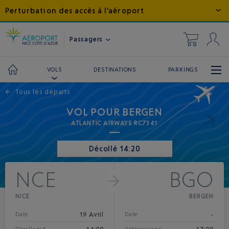
Perturbation des accès à l'aéroport
Passagers
DESTINATIONS
PARKINGS
VOLS
←
Tous les départs
VOL POUR BERGEN
ATLANTIC AIRWAYS RC7341
Décollé 14:20
NCE
BGO
NICE
BERGEN
19 Avril
-
Date
Date