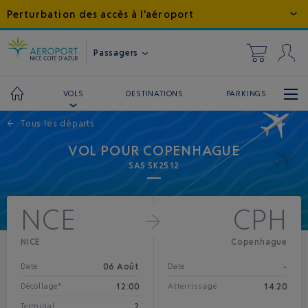
Perturbation des accès à l'aéroport
Passagers
DESTINATIONS
PARKINGS
VOLS
←
Tous les départs
VOL POUR COPENHAGUE
SAS SK2512
NCE
CPH
NICE
Copenhague
06 Août
-
Date
Date
12:00
14:20
Décollage*
Atterrissage
2
Terminal