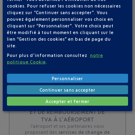
cookies. Pour refuser les cookies non nécessaires
toutes les évolutions
cliquez sur “Continuer sans accepter”. Vous
pour ce vol
pouvez également personnaliser vos choix en
cliquant sur “Personnaliser”. Votre choix peut
être modifié à tout moment en cliquant sur le
lien “Gestion des cookies” en bas de page du
site.
SUIVRE CE VOL
Pour plus d’information consultez
notre
politique Cookie
.
Personnaliser
Continuer sans accepter
Accepter et fermer
TOUS LES SERVICES DE CHANGE
ET DE REMBOURSEMENT DE
TVA À L’AÉROPORT
l'aéroport et ses partenaires vous
proposent des
services de change de