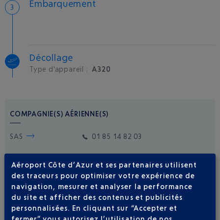
Embarquement
Décollage
Type d'appareil :
A320
COMPAGNIE(S) AÉRIENNE(S)
SAS
01 85 14 82 03
Aéroport Côte d’Azur et ses partenaires utilisent
des traceurs pour optimiser votre expérience de
navigation, mesurer et analyser la performance
du site et afficher des contenus et publicités
personnalisées. En cliquant sur “Accepter et
Soyez notifié(e) de
fermer” vous autorisez l’utilisation de nos