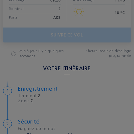
09:20
11:40
Décollage*
Atterrissage
2
Terminal
18 °C
A03
Porte
SUIVRE CE VOL
Mis à jour
il y a quelques
*heure locale de décollage
programmée
secondes
VOTRE ITINÉRAIRE
Enregistrement
Terminal
2
Zone
C
Sécurité
Gagnez du temps