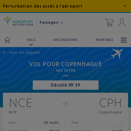
Perturbation des accès à l'aéroport
Passagers
DESTINATIONS
PARKINGS
VOLS
←
Tous les départs
VOL POUR COPENHAGUE
SAS SK796
Décollé 09:39
NCE
CPH
NICE
Copenhague
09 Août
-
Date
Date