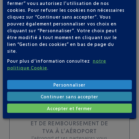
fermer” vous autorisez l’utilisation de nos
Soyez notifié(e) de
cookies. Pour refuser les cookies non nécessaires
toutes les évolutions
cliquez sur “Continuer sans accepter”. Vous
pour ce vol
pouvez également personnaliser vos choix en
cliquant sur “Personnaliser”. Votre choix peut
être modifié à tout moment en cliquant sur le
lien “Gestion des cookies” en bas de page du
site.
SUIVRE CE VOL
Pour plus d’information consultez
notre
politique Cookie
.
Personnaliser
Continuer sans accepter
Accepter et fermer
TOUS LES SERVICES DE CHANGE
ET DE REMBOURSEMENT DE
TVA À L’AÉROPORT
l'aéroport et ses partenaires vous