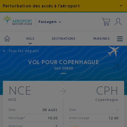
Perturbation des accès à l'aéroport
Passagers
DESTINATIONS
PARKINGS
VOLS
←
Tous les départs
VOL POUR COPENHAGUE
SAS SK800
NCE
CPH
NICE
Copenhague
08 Août
-
Date
Date
10:20
12:40
Décollage*
Atterrissage
2
Terminal