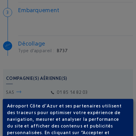
Embarquement
Décollage
Type d'appareil :
B737
COMPAGNIE(S) AÉRIENNE(S)
SAS
01 85 14 82 03
Aéroport Côte d’Azur et ses partenaires utilisent
des traceurs pour optimiser votre expérience de
navigation, mesurer et analyser la performance
du site et afficher des contenus et publicités
personnalisées. En cliquant sur “Accepter et