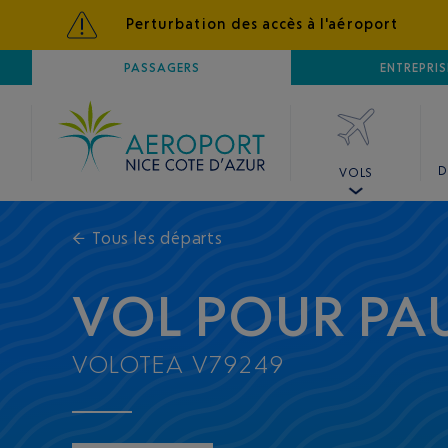
Perturbation des accès à l'aéroport
AÉROPORT
PASSAGERS
NICE CÔTE D'AZUR
ENTREPRIS
D
VOLS
←
Tous les départs
VOL POUR PA
VOLOTEA V79249