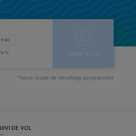
-
19:40
10 °C
SUIVRE CE VOL
*heure locale de décollage programmée
UIVI DE VOL