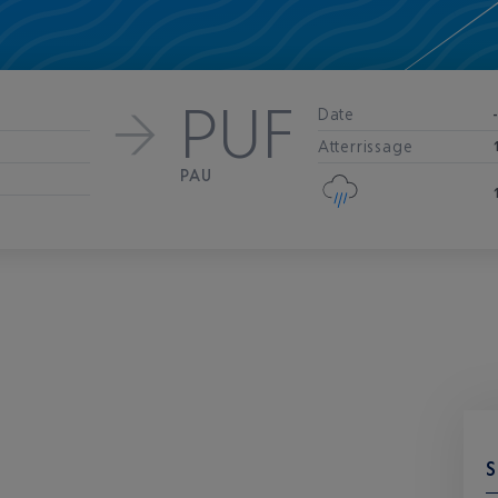
PUF
Date
Atterrissage
PAU
S