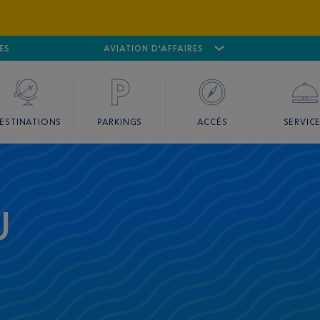
ES
AÉROPORT
CANNES MANDELIEU
AVIATION D'AFFAIRES
AÉROPORT
GO
ESTINATIONS
PARKINGS
ACCÈS
SERVIC
U