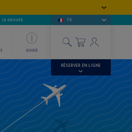
FR
LFE DE SAINT-TROPEZ
LE GROUPE
SKY VALET
ES
GUIDE
RÉSERVER EN LIGNE