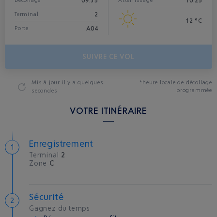
09:35
10:25
Décollage*
Atterrissage
2
Terminal
12 °C
A04
Porte
SUIVRE CE VOL
Mis à jour
il y a quelques
*heure locale de décollage
programmée
secondes
VOTRE ITINÉRAIRE
Enregistrement
Terminal
2
Zone
C
Sécurité
Gagnez du temps