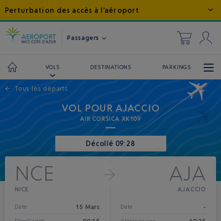
Perturbation des accès à l'aéroport
Passagers
DESTINATIONS
PARKINGS
VOLS
←
Tous les départs
VOL POUR AJACCIO
AIR CORSICA XK109
Décollé 09:28
NCE
AJA
NICE
AJACCIO
15 Mars
-
Date
Date