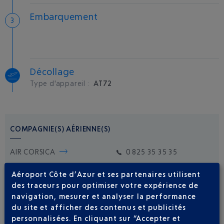
Embarquement
Décollage
Type d'appareil :
AT72
COMPAGNIE(S) AÉRIENNE(S)
AIR CORSICA
0 825 35 35 35
Aéroport Côte d’Azur et ses partenaires utilisent
des traceurs pour optimiser votre expérience de
navigation, mesurer et analyser la performance
du site et afficher des contenus et publicités
personnalisées. En cliquant sur “Accepter et