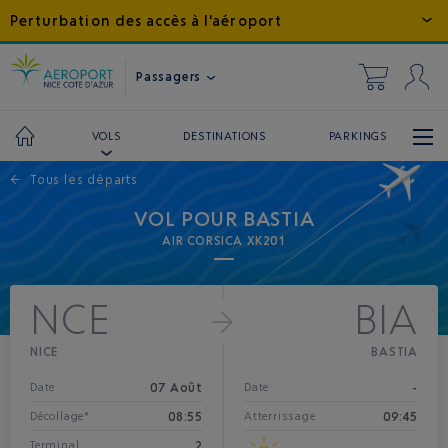
Perturbation des accès à l'aéroport
Passagers
DESTINATIONS
PARKINGS
VOLS
←
Tous les départs
VOL POUR BASTIA
AIR CORSICA XK201
NCE
BIA
NICE
BASTIA
07 Août
-
Date
Date
08:55
09:45
Décollage*
Atterrissage
2
Terminal