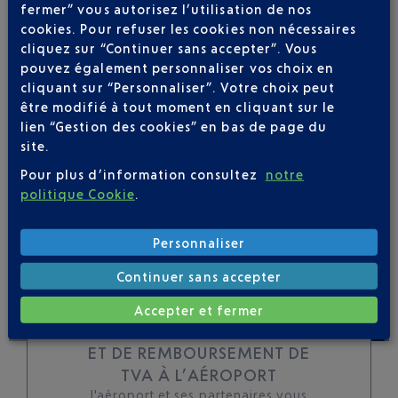
fermer” vous autorisez l’utilisation de nos
Soyez notifié(e) de
cookies. Pour refuser les cookies non nécessaires
toutes les évolutions
cliquez sur “Continuer sans accepter”. Vous
pour ce vol
pouvez également personnaliser vos choix en
cliquant sur “Personnaliser”. Votre choix peut
être modifié à tout moment en cliquant sur le
lien “Gestion des cookies” en bas de page du
site.
SUIVRE CE VOL
Pour plus d’information consultez
notre
politique Cookie
.
Personnaliser
Continuer sans accepter
Accepter et fermer
TOUS LES SERVICES DE CHANGE
ET DE REMBOURSEMENT DE
TVA À L’AÉROPORT
l'aéroport et ses partenaires vous