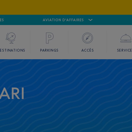
ES
AÉROPORT
CANNES MANDELIEU
AVIATION D'AFFAIRES
AÉROPORT
GO
ESTINATIONS
PARKINGS
ACCÈS
SERVIC
ARI