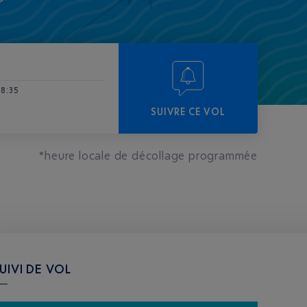
18:35
SUIVRE CE VOL
*heure locale de décollage programmée
UIVI DE VOL