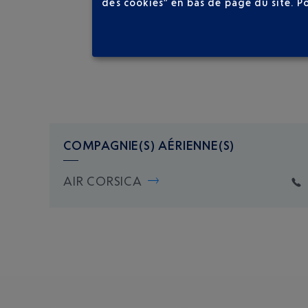
des cookies” en bas de page du site.
P
COMPAGNIE(S) AÉRIENNE(S)
AIR CORSICA