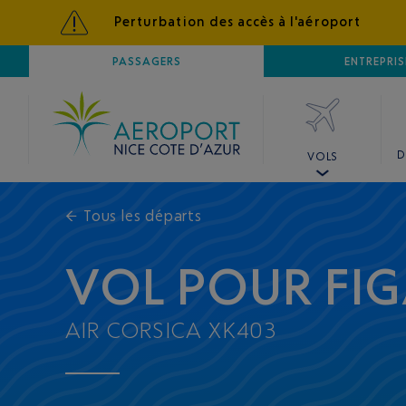
Perturbation des accès à l'aéroport
AÉROPORT
PASSAGERS
NICE CÔTE D'AZUR
ENTREPRIS
D
VOLS
←
Tous les départs
VOL POUR FIG
AIR CORSICA XK403