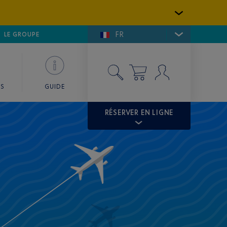
FR
LFE DE SAINT-TROPEZ
LE GROUPE
SKY VALET
ES
GUIDE
RÉSERVER EN LIGNE