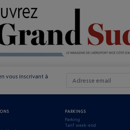
n vous inscrivant à
Adresse email
IONS
PARKINGS
Parking
Tarif week-end