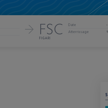
FSC
Date
-
Atterrissage
FIGARI
S