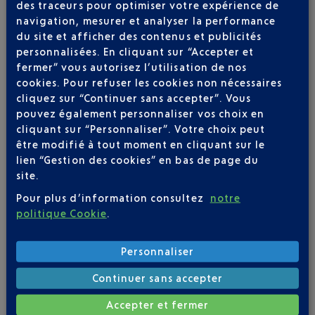
des traceurs pour optimiser votre expérience de
navigation, mesurer et analyser la performance
du site et afficher des contenus et publicités
personnalisées. En cliquant sur “Accepter et
fermer” vous autorisez l’utilisation de nos
cookies. Pour refuser les cookies non nécessaires
cliquez sur “Continuer sans accepter”. Vous
APPLICATION AÉROPORT NICE
pouvez également personnaliser vos choix en
cliquant sur “Personnaliser”. Votre choix peut
être modifié à tout moment en cliquant sur le
lien “Gestion des cookies” en bas de page du
site.
1 DESTINATIONS AVEC LA COMPAGNIE AU
DÉPART DE NICE
Pour plus d’information consultez
notre
politique Cookie
.
Personnaliser
Continuer sans accepter
Accepter et fermer