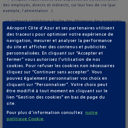
des employés, directs et indirects, sur leur lieu de vie (par
exemple, l’alimentation…).
L’impact catalytique résulte des dépenses des passagers
non-résidents sur le territoire et hors du site aéroportuaire (par
Aéroport Côte d’Azur et ses partenaires utilisent
exemple, les hôtels, les restaurants, les loisirs…)
des traceurs pour optimiser votre expérience de
navigation, mesurer et analyser la performance
du site et afficher des contenus et publicités
personnalisées. En cliquant sur “Accepter et
fermer” vous autorisez l’utilisation de nos
cookies. Pour refuser les cookies non nécessaires
VOIR LES AUTRES ACTUALITÉS
cliquez sur “Continuer sans accepter”. Vous
pouvez également personnaliser vos choix en
cliquant sur “Personnaliser”. Votre choix peut
être modifié à tout moment en cliquant sur le
lien “Gestion des cookies” en bas de page du
site.
Pour plus d’information consultez
notre
politique Cookie
.