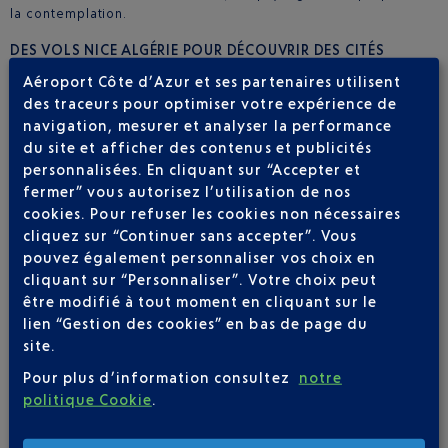
la contemplation.
DES VOLS NICE ALGÉRIE POUR DÉCOUVRIR DES CITÉS
ANTIQUES
Aéroport Côte d’Azur et ses partenaires utilisent
des traceurs pour optimiser votre expérience de
Lors de votre
séjour en Algérie
, Alger sera un passage obligé
navigation, mesurer et analyser la performance
pour nombre de ses édifices, comme la basilique Notre-Dame
du site et afficher des contenus et publicités
d’Afrique, le palais du Raïs ou encore le musée du Bardo et
des Beaux-arts. Plus à l’Ouest, Oran offre une douceur de vivre
personnalisées. En cliquant sur “Accepter et
propice aux balades sur le front de mer. Le Fort de Santa-Cruz,
fermer” vous autorisez l’utilisation de nos
vestige de l’influence andalouse, vaut aussi le détour. Plus à
cookies. Pour refuser les cookies non nécessaires
l’Est, Constantine, la « ville aux ponts suspendus », est une des
cliquez sur “Continuer sans accepter”. Vous
plus anciennes cités fortifiées au monde. De nombreux autres
pouvez également personnaliser vos choix en
sites antiques se situent dans le nord de l'Algérie, des Aurès à
cliquant sur “Personnaliser”. Votre choix peut
Annaba en passant par Tipaza ou Djemila la Belle. Pour
être modifié à tout moment en cliquant sur le
découvrir tous ces joyaux, n’hésitez plus à réserver votre
vol
lien “Gestion des cookies” en bas de page du
Nice Algérie
!
site.
Pour plus d’information consultez
notre
politique Cookie
.
2 DESTINATION(S) VERS L'ALGÉRIE AU DÉPART
DE NICE