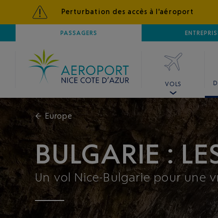
Perturbation des accès à l'aéroport
AÉROPORT
PASSAGERS
NICE CÔTE D'AZUR
ENTREPRIS
D
VOLS
←
Europe
BULGARIE : LE
Un vol Nice-Bulgarie pour une 