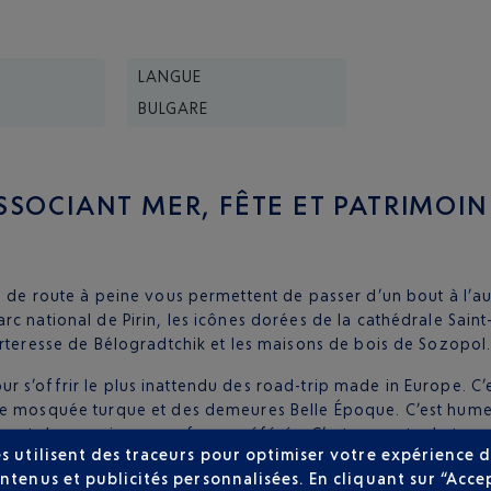
LANGUE
BULGARE
SSOCIANT MER, FÊTE ET PATRIMOIN
de route à peine vous permettent de passer d’un bout à l’autre
rc national de Pirin, les icônes dorées de la cathédrale Sai
orteresse de Bélogradtchik et les maisons de bois de Sozopo
pour s’offrir le plus inattendu des road-trip made in Europe. C’e
ne mosquée turque et des demeures Belle Époque. C’est hume
avant de nourrir nos parfums préférés. C’est remonter le tem
s utilisent des traceurs pour optimiser votre expérience d
 aussi clinquants qu’abordables de Sunny Beach. Visiter la Bu
ntenus et publicités personnalisées. En cliquant sur “Acce