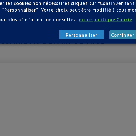
user les cookies non nécessaires cliquez sur “Continuer sa
r “Personnaliser”. Votre choix peut être modifié à tout mom
our plus d’information consultez
notre politique Cookie
.
Personnaliser
Continuer 
ULGARIE AU DÉPART DE NICE