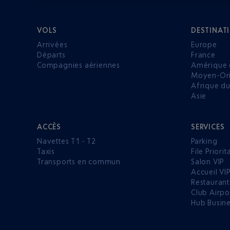
VOLS
DESTINAT
Arrivées
Europe
Départs
France
Compagnies aériennes
Amérique 
Moyen-Ori
Afrique d
Asie
ACCÈS
SERVICES
Navettes T1 - T2
Parking
Taxis
File Priorit
Transports en commun
Salon VIP
Accueil VI
Restaurant
Club Airpo
Hub Busin