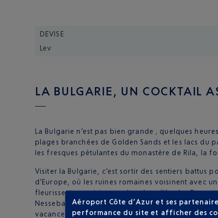
DEVISE
Lev
LA BULGARIE, UN COCKTAIL A
La Bulgarie n’est pas bien grande ; quelques heures 
plages branchées de Golden Sands et les lacs du pa
les fresques pétulantes du monastère de Rila, la f
Visiter la Bulgarie, c’est sortir des sentiers battus 
d’Europe, où les ruines romaines voisinent avec u
fleurissent au printemps dans la vallée des Roses 
Aéroport Côte d’Azur et ses partenaire
Nessebar ou le perdre joyeusement dans les palaces
performance du site et afficher des co
vacances une véritable expérience.