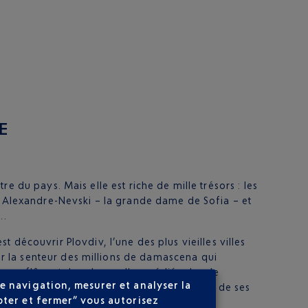
E
 du pays. Mais elle est riche de mille trésors : les
nt-Alexandre-Nevski – la grande dame de Sofia – et
l…
st découvrir Plovdiv, l’une des plus vieilles villes
r la senteur des millions de damascena qui
ps en flânant dans les ruelles médiévales de
e navigation, mesurer et analyser la
lgarie, c’est oser la différence pour faire de ses
pter et fermer” vous autorisez