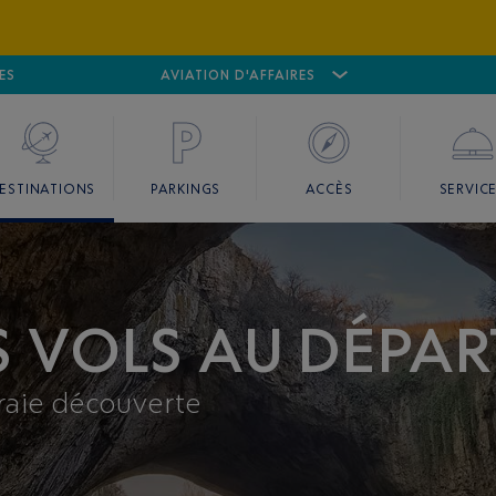
ES
AÉROPORT
CANNES MANDELIEU
AVIATION D'AFFAIRES
AÉROPORT
GO
ESTINATIONS
PARKINGS
ACCÈS
SERVIC
S VOLS AU DÉPAR
vraie découverte