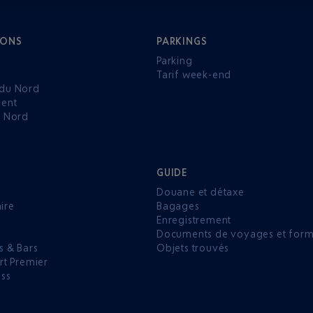
IONS
PARKINGS
Parking
Tarif week-end
du Nord
ent
u Nord
GUIDE
Douane et détaxe
aire
Bagages
Enregistrement
P
Documents de voyages et forma
s & Bars
Objets trouvés
rt Premier
ess