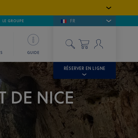
FR
LFE DE SAINT-TROPEZ
LE GROUPE
SKY VALET
ES
GUIDE
RÉSERVER EN LIGNE
T DE NICE