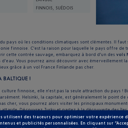
FINNOIS, SUÉDOIS
u pays où les conditions climatiques sont clémentes. Il faut 
nie finnoise. C'est la raison pour laquelle le pays offre de 
vrir cette contrée sauvage, embarquez à bord d'un des
vols 
s d'eau. Vous pourrez ainsi découvrir avec émerveillement la
eux grâce à un vol France Finlande pas cher.
A BALTIQUE !
 culture finnoise, elle n'est pas la seule attraction du pays !
 parsèment. Helsinki, la capitale, est généralement le point d
as cher, vous pourrez alors visiter les principaux monuments 
y attarde. Découvrez Turku et partez à la découverte des îles
 l'UNESCO. Visitez la vieille ville d'Ekenäs et son château d
s utilisent des traceurs pour optimiser votre expérience d
s sans hésiter au cœur de la Finlande !
ntenus et publicités personnalisées. En cliquant sur “Acce