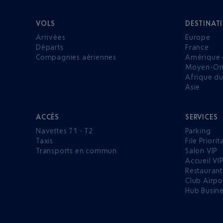
VOLS
DESTINAT
Arrivées
Europe
Départs
France
Compagnies aériennes
Amérique 
Moyen-Ori
Afrique d
Asie
ACCÈS
SERVICES
Navettes T1 - T2
Parking
Taxis
File Priorit
Transports en commun
Salon VIP
Accueil VI
Restaurant
Club Airpo
Hub Busin