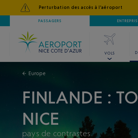
Perturbation des accès à l'aéroport
AÉROPORT
PASSAGERS
NICE CÔTE D'AZUR
ENTREPRIS
D
VOLS
←
Europe
FINLANDE : T
NICE
pays de contrastes