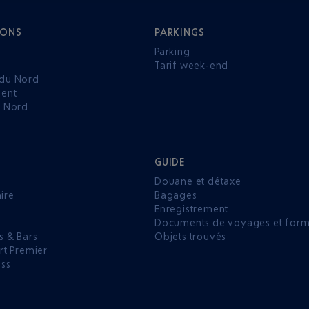
IONS
PARKINGS
Parking
Tarif week-end
du Nord
ent
u Nord
GUIDE
Douane et détaxe
aire
Bagages
Enregistrement
P
Documents de voyages et forma
s & Bars
Objets trouvés
rt Premier
ess