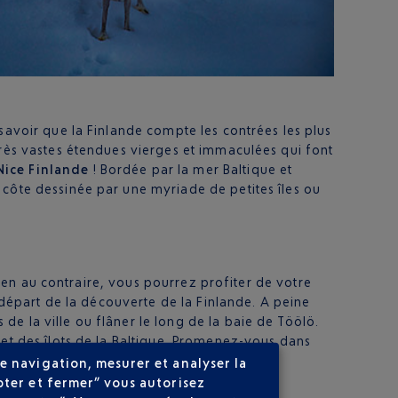
savoir que la Finlande compte les contrées les plus
très vastes étendues vierges et immaculées qui font
Nice Finlande
! Bordée par la mer Baltique et
 côte dessinée par une myriade de petites îles ou
 Bien au contraire, vous pourrez profiter de votre
e départ de la découverte de la Finlande. A peine
de la ville ou flâner le long de la baie de Töölö.
 et des îlots de la Baltique. Promenez-vous dans
atant du XIVe siècle. Découvrez également
e navigation, mesurer et analyser la
pter et fermer” vous autorisez