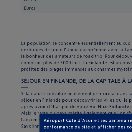
Euros
La population se concentre essentiellement au sud d
nordiques de toute l'Union européenne avec la Lapo
le bonheur des amateurs de road trip. Pour décou
comptant plus de 3000 lacs, la Finlande est un pay
profitez des plages immenses aux charmes mystéri
SÉJOUR EN FINLANDE, DE LA CAPITALE À L
Si la nature constitue un élément primordial dans la
séjour en Finlande pour découvrir les villes qui la
après avoir débarqué de votre
vol Nice Finlande
p
Mais le reste du pays mérite également que l'on s'
l'ancienne Rauma, classée au patrimoine mondial de
Aéroport Côte d’Azur et ses partenaire
Savolinna, Pori, Tampere, et Kuopio. Immergez-vou
performance du site et afficher des co