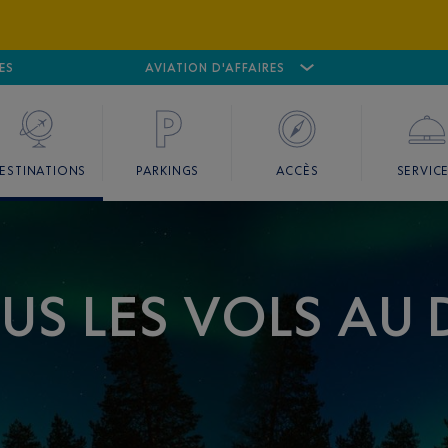
ES
AÉROPORT
CANNES MANDELIEU
AVIATION D'AFFAIRES
AÉROPORT
GO
ESTINATIONS
PARKINGS
ACCÈS
SERVIC
OUS LES VOLS AU 