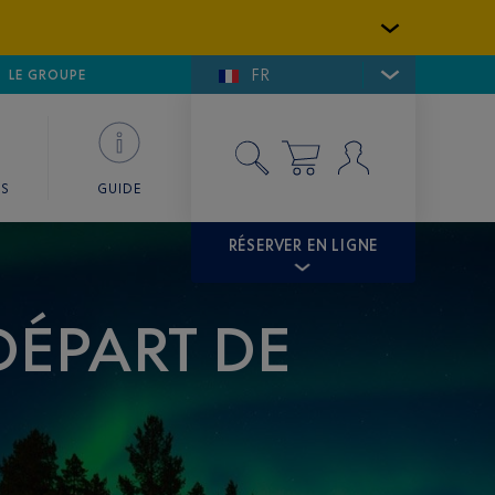
FR
LFE DE SAINT-TROPEZ
LE GROUPE
SKY VALET
ES
GUIDE
RÉSERVER EN LIGNE
DÉPART DE