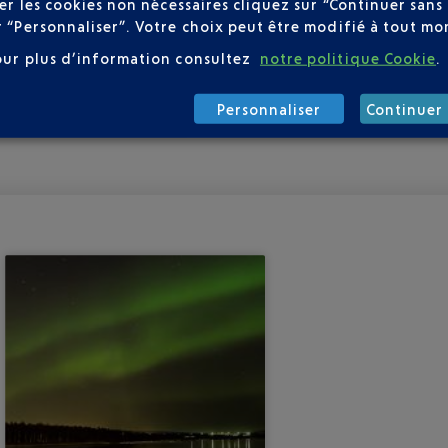
user les cookies non nécessaires cliquez sur “Continuer sa
r “Personnaliser”. Votre choix peut être modifié à tout mom
our plus d’information consultez
notre politique Cookie
.
Personnaliser
Continuer 
INLANDE AU DÉPART DE NICE