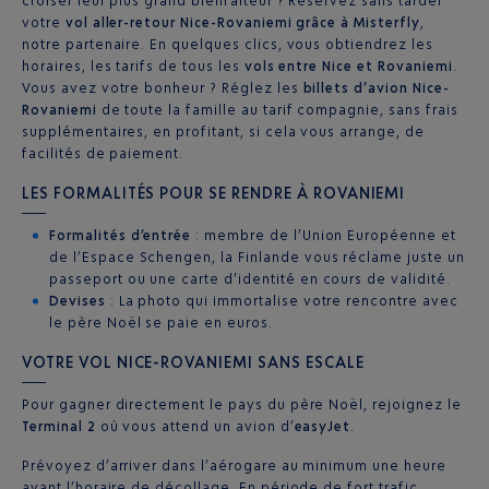
croiser leur plus grand bienfaiteur ? Réservez sans tarder
votre
vol aller-retour Nice-Rovaniemi grâce à Misterfly
,
notre partenaire. En quelques clics, vous obtiendrez les
horaires, les tarifs de tous les
vols entre Nice et Rovaniemi
.
Vous avez votre bonheur ? Réglez les
billets d’avion Nice-
Rovaniemi
de toute la famille au tarif compagnie, sans frais
supplémentaires, en profitant, si cela vous arrange, de
facilités de paiement.
LES FORMALITÉS POUR SE RENDRE À ROVANIEMI
Formalités d’entrée
: membre de l’Union Européenne et
de l’Espace Schengen, la Finlande vous réclame juste un
passeport ou une carte d’identité en cours de validité.
Devises
: La photo qui immortalise votre rencontre avec
le père Noël se paie en euros.
VOTRE VOL NICE-ROVANIEMI SANS ESCALE
Pour gagner directement le pays du père Noël, rejoignez le
Terminal 2
où vous attend un avion d’
easyJet
.
Prévoyez d’arriver dans l’aérogare au minimum une heure
avant l’horaire de décollage. En période de fort trafic,