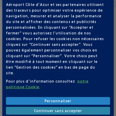
Aéroport Côte d’Azur et ses partenaires utilisent
des traceurs pour optimiser votre expérience de
navigation, mesurer et analyser la performance
VOLS RÉGULIERS
du site et afficher des contenus et publicités
NICE - ROVANIEMI RVN
personnalisées. En cliquant sur “Accepter et
fermer” vous autorisez l’utilisation de nos
cookies. Pour refuser les cookies non nécessaires
cliquez sur “Continuer sans accepter”. Vous
Réserver un vol
290
€
à partir de
pouvez également personnaliser vos choix en
Aller / Retour
Aller simple
cliquant sur “Personnaliser”. Votre choix peut
être modifié à tout moment en cliquant sur le
lien “Gestion des cookies” en bas de page du
Aller
Retour
site.
Adulte(s)
Enfant(s)
Bébé(s)
Pour plus d’information consultez
notre
politique Cookie
.
Personnaliser
Continuer sans accepter