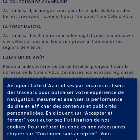
LA COLLECTION DE CHAMPAGNE
Au Terminal 1, immergez-vous dans le temple du luxe et des
bulles, créé spécifiquement pour l’aéroport Nice Côte d’Azur.
LA BORNE MATCHA
Au Terminal 1 et 2, notre sommelier digital vous fera découvrir
une sélection des meilleurs vins provenant de toutes les
régions de France.
L’ALCHIMIE DU GOÛT
Partez à la découverte du terroir local en plongeant dans la
richesse de la Côte d'Azur. Découvrez nos espaces régionaux
et laissez-vous guider par nos expériences digitales « Lift and
Learn ».
Aéroport Côte d’Azur et ses partenaires utilisent
des traceurs pour optimiser votre expérience de
LE RÉVÉLATEUR DE SENTEURS
navigation, mesurer et analyser la performance
Au Terminal 1, notre conseiller digital guide les voyageurs
du site et afficher des contenus et publicités
avides de découvrir une gamme étendue de parfums chics et
personnalisées. En cliquant sur “Accepter et
tendances.
fermer” vous autorisez l’utilisation de nos
LES CORNERS GOURMANDS
cookies. Pour refuser les cookies non nécessaires
cliquez sur “Continuer sans accepter”. Vous
Au Terminal 1, les passagers pourront succomber aux délicieux