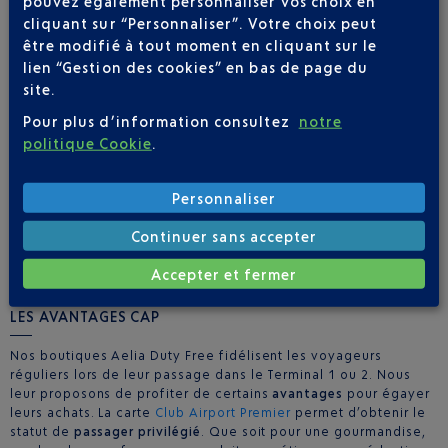
pouvez également personnaliser vos choix en
corners consacrés à Fauchon et à La Maison du Chocolat. Au
cliquant sur “Personnaliser”. Votre choix peut
Terminal 2, ce seront les amateurs de douceurs chocolatées et
être modifié à tout moment en cliquant sur le
macarons de Pascal Lac qui seront gâtés.
lien “Gestion des cookies” en bas de page du
site.
AVANTAGES ET INFORMATIONS UTILES POUR
Pour plus d’information consultez
notre
LES PASSAGERS
politique Cookie
.
Aelia Duty Free dispose d’un large espace dans l’aéroport Nice
Personnaliser
Côte d’Azur pour offrir à tous les visiteurs un voyage shopping
d’exception. Les voyageurs de passage auront la chance d’y
Continuer sans accepter
retrouver en exclusivité certains articles souvent en rupture de
stock dans les boutiques en ville. Une destination rêvée pour
Accepter et fermer
se faire plaisir ou offrir.
LES AVANTAGES CAP
Nos boutiques Aelia Duty Free fidélisent les voyageurs
réguliers lors de leur passage dans le Terminal 1 ou 2. Nous
leur proposons de profiter de certains
avantages
pour égayer
leurs achats. La carte
Club Airport Premier
permet d’obtenir le
statut de
passager privilégié
. Que soit pour une gourmandise,