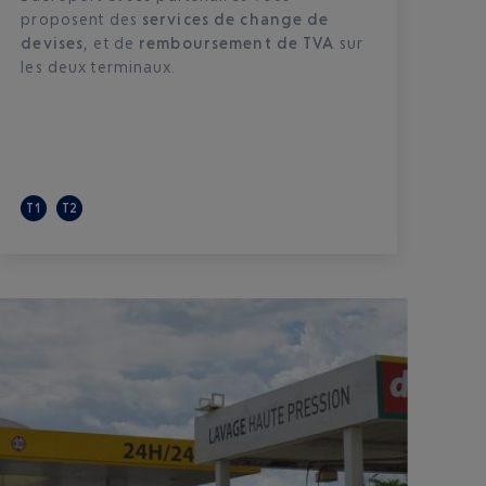
proposent des
services de change de
devises
, et de
remboursement de TVA
sur
les deux terminaux. ​
T1
T2