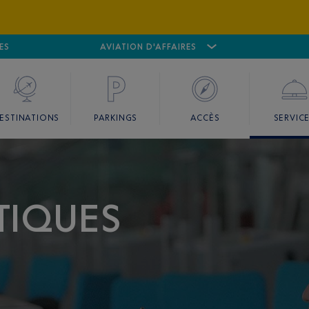
ES
AÉROPORT
CANNES MANDELIEU
AVIATION D'AFFAIRES
AÉROPORT
GO
ESTINATIONS
PARKINGS
ACCÈS
SERVIC
TIQUES