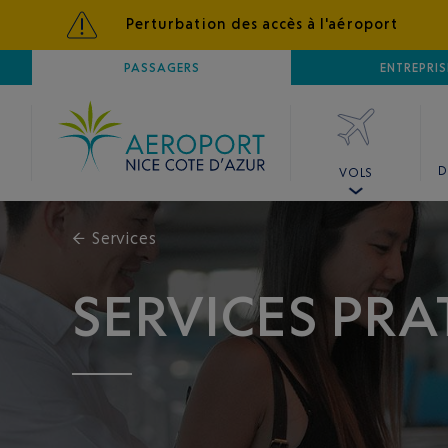
Perturbation des accès à l'aéroport
AÉROPORT
PASSAGERS
NICE CÔTE D'AZUR
ENTREPRIS
D
VOLS
←
Services
SERVICES PRA