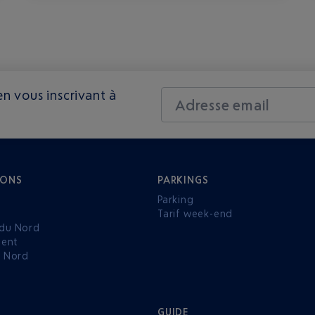
n vous inscrivant à
Adresse email
IONS
PARKINGS
Parking
Tarif week-end
du Nord
ent
u Nord
GUIDE