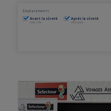
Emplacements
Avant la sûreté
Après la sûreté
côté ville
côté piste