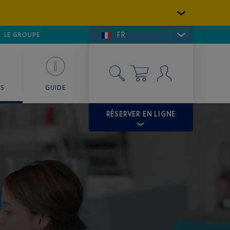
FR
LFE DE SAINT-TROPEZ
LE GROUPE
SKY VALET
ES
GUIDE
RÉSERVER EN LIGNE