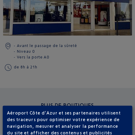
Avant le passage de la sûreté
Niveau 0
Vers la porte
A0
de 8h à 21h
PLUS DE BOUTIQUES
Aéroport Côte d’Azur et ses partenaires utilisent
des traceurs pour optimiser votre expérience de
TERMINAL 1
TERMINAL 2
navigation, mesurer et analyser la performance
du site et afficher des contenus et publicités