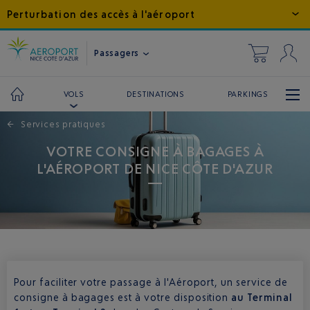
Perturbation des accès à l'aéroport
Passagers
DESTINATIONS
PARKINGS
VOLS
←
Services pratiques
VOTRE CONSIGNE À BAGAGES À
L'AÉROPORT DE NICE CÔTE D'AZUR
Pour faciliter votre passage à l'Aéroport, un service de
consigne à bagages est à votre disposition
au Terminal