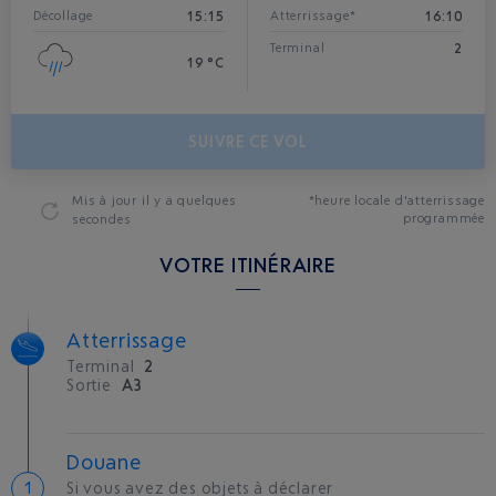
15:15
16:10
Décollage
Atterrissage*
2
Terminal
19 °C
SUIVRE CE VOL
Mis à jour
il y a quelques
*heure locale d'atterrissage
programmée
secondes
VOTRE ITINÉRAIRE
Atterrissage
Terminal
2
Sortie
A3
Douane
Si vous avez des objets à déclarer