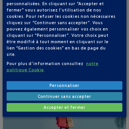
personnalisées. En cliquant sur “Accepter et
fermer” vous autorisez l’utilisation de nos
cookies. Pour refuser les cookies non nécessaires
cliquez sur “Continuer sans accepter”. Vous
pouvez également personnaliser vos choix en
cliquant sur “Personnaliser”. Votre choix peut
Soyez notifié(e) de
être modifié à tout moment en cliquant sur le
toutes les évolutions
lien “Gestion des cookies” en bas de page du
pour ce vol
site.
Pour plus d’information consultez
notre
politique Cookie
.
Personnaliser
SUIVRE CE VOL
Continuer sans accepter
Accepter et fermer