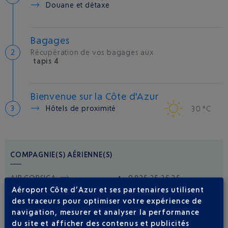
Douane et détaxe
Bagages
Récupération de vos bagages aux
tapis 4
Bienvenue sur la Côte d'Azur
Hôtels de proximité
30 °C
COMPAGNIE(S) AÉRIENNE(S)
AIR CORSICA
0 825 35 35 35
Aéroport Côte d’Azur et ses partenaires utilisent
AIR FRANCE
0969393654
des traceurs pour optimiser votre expérience de
ITA AIRWAYS
01 73 43 12 80
navigation, mesurer et analyser la performance
du site et afficher des contenus et publicités