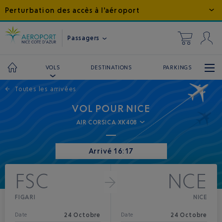
Perturbation des accès à l'aéroport
Passagers
DESTINATIONS
PARKINGS
VOLS
←
Toutes les arrivées
VOL POUR NICE
AIR CORSICA XK408
Arrivé 16:17
FSC
NCE
FIGARI
NICE
24 Octobre
24 Octobre
Date
Date