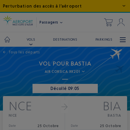
Perturbation des accès à l'aéroport
Passagers
DESTINATIONS
PARKINGS
VOLS
←
Tous les départs
VOL POUR BASTIA
AIR CORSICA XK201
Décollé 09:05
NCE
BIA
NICE
BASTIA
25 Octobre
25 Octobre
Date
Date