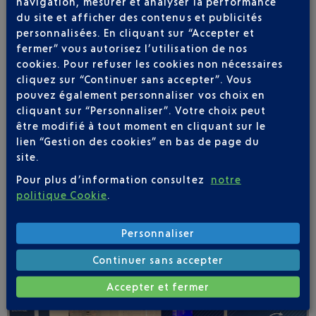
navigation, mesurer et analyser la performance
du site et afficher des contenus et publicités
personnalisées. En cliquant sur “Accepter et
fermer” vous autorisez l’utilisation de nos
cookies. Pour refuser les cookies non nécessaires
cliquez sur “Continuer sans accepter”. Vous
pouvez également personnaliser vos choix en
Soyez notifié(e) de
cliquant sur “Personnaliser”. Votre choix peut
toutes les évolutions
être modifié à tout moment en cliquant sur le
pour ce vol
lien “Gestion des cookies” en bas de page du
site.
Pour plus d’information consultez
notre
politique Cookie
.
SUIVRE CE VOL
Personnaliser
Continuer sans accepter
Accepter et fermer